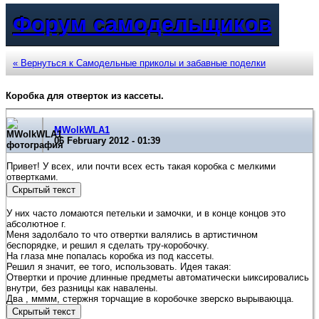
Форум самодельщиков
« Вернуться к Самодельные приколы и забавные поделки
Коробка для отверток из кассеты.
MWolkWLA1
06 February 2012 - 01:39
Привет! У всех, или почти всех есть такая коробка с мелкими
отвертками.
У них часто ломаются петельки и замочки, и в конце концов это
абсолютное г.
Меня задолбало то что отвертки валялись в артистичном
беспорядке, и решил я сделать тру-коробочку.
На глаза мне попалась коробка из под кассеты.
Решил я значит, ее того, использовать. Идея такая:
Отвертки и прочие длинные предметы автоматически ыиксировались
внутри, без разницы как навалены.
Два , мммм, стержня торчащие в коробочке зверско вырываюцца.