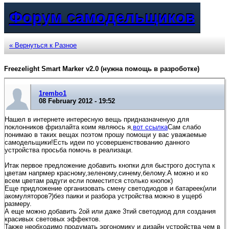
Форум самодельщиков
« Вернуться к Разное
Freezelight Smart Marker v2.0 (нужна помощь в разроботке)
1rembo1
08 February 2012 - 19:52
Нашел в интернете интересную вещь придназначеную для
поклонников фризлайта коим являюсь я,
вот ссылка
Сам слабо
понимаю в таких вещах поэтом прошу помощи у вас уважаемые
самодельщики!Есть идеи по усовершенствованию данного
устройства просьба помочь в реализаци.
Итак первое предложение добавить кнопки для быстрого доступа к
цветам напрмер красному,зеленому,синему,белому.А можно и ко
всем цветам радуги если поместится столько кнопок)
Еще придложение организовать смену светодиодов и батареек(или
акомуляторов?)без паики и разбора устройства можно в ущерб
размеру.
А еще можно добавить 2ой или даже 3тий светодиод для создания
красивых световых эффектов.
Также необходимо продумать эргономику и дизайн устройства чем в