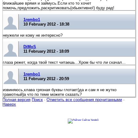
ближайшее врямя и займусь.Если кто то хочет
помочь,предложить,раскритиковать(обьективно!) буду рад!
1rembo1
10 February 2012 - 18:38
неужели ни кому не интересно?
DiMoS
11 February 2012 - 18:09
глаза режет, когда твой текст читаешь...Хром бы что ли скачал...
1rembo1
11 February 2012 - 20:59
извиняюсь,клава грязная буквы глотает)да и сам я не жутко
грамотный)а что по теме можете сказать?
Полная версия
Поиск
·
Отметить все сообщения прочитанными
·
Наверх