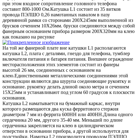
при этом входное сопротивление головного телефона
составит 800-1000 Ом.Катушка L1 состоит из 35 витков
провода ПЭЛШО 0,26 намотанных навалом в пазу
деревянной рамки со сторонами 200Х245мм выполненной из
брусков сечением 10Х26мм. бруски соединяются между собой
фанерным основанием прибора размером 200Х320мм на клею
как показано на рисунке
На той же фанерной плате вне катушки L1 располагаются
катушка L2, плата с деталями, гнездо для телефона, тумблер
включателя питания и батарея питания. Внешнее ограждение
месторасположения этих элементов состоит из фанеры
высотой 26 мм, соединенных с основанием на
клею.Единственными металлическими соединениями этой
конструкции являются два шурупа соединяющие рукоятку и
основание. рукоятку делать длиной около метра и сечением
15Х25мм и устанавливают под углом 60 градусов к плоскости
основания.
Катушка L2 наматывается на бумажный каркас, внутри
которого размещаются два куска ферритового стержня
диаметром 7 мм из феррита 600НН или 400НН.Длина одного
сердечника 20 мм, другого 35-40 мм. Меньший по длине
сердечника закрепляется на клею в цилиндрическом
отверстии в основании прибора, а другой используется для
подстройки. Намотка L2 производится проводом ПЭЛШО