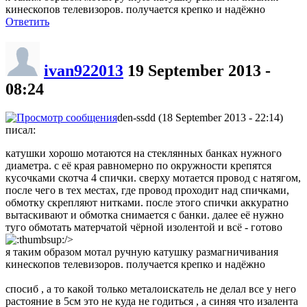
кинескопов телевизоров. получается крепко и надёжно
Ответить
ivan922013
19 September 2013 -
08:24
den-ssdd (18 September 2013 - 22:14)
писал:
катушки хорошо мотаются на стеклянных банках нужного
диаметра. с её края равномерно по окружности крепятся
кусочками скотча 4 спички. сверху мотается провод с натягом,
после чего в тех местах, где провод проходит над спичками,
обмотку скрепляют нитками. после этого спички аккуратно
вытаскивают и обмотка снимается с банки. далее её нужно
туго обмотать матерчатой чёрной изолентой и всё - готово
/>
я таким образом мотал ручную катушку размагничивания
кинескопов телевизоров. получается крепко и надёжно
спосиб , а то какой только металоискатель не делал все у него
растояние в 5см это не куда не годиться , а синяя что изалента