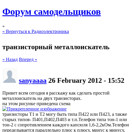
Форум самодельщиков
»
« Вернуться к Радиоэлектроника
транзисторный металлоискатель
« Назад
Вперед »
sanyaaaa
26 February 2012 - 15:52
Привет всем сегодня я расскажу как сделать простой
металлоискатель на двух транзисторах.
на этом рисунке приведена схема
транзисторы Т1 и Т2 могу быть типа П422 или П423, а также
старых типов- П401,П402,П403 и т.п.Телефон типа тон-1 или
тон-2 с сопротивлением каждого капсюля 1,6-2,2кОм.Телефон
переделывается параллельно плюс к плюсу, минус к минусу,