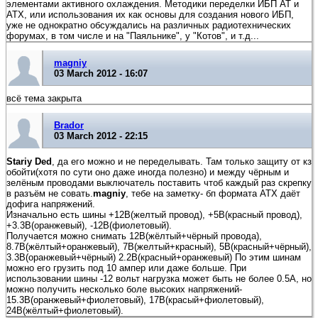
элементами активного охлаждения. Методики переделки ИБП АТ и
АТХ, или использования их как основы для создания нового ИБП,
уже не однократно обсуждались на различных радиотехнических
форумах, в том числе и на "Паяльнике", у "Котов", и т.д...
magniy
03 March 2012 - 16:07
всё тема закрыта
Brador
03 March 2012 - 22:15
Stariy Ded
, да его можно и не переделывать. Там только защиту от кз
обойти(хотя по сути оно даже иногда полезно) и между чёрным и
зелёным проводами выключатель поставить чтоб каждый раз скрепку
в разъём не совать.
magniy
, тебе на заметку- бп формата АТХ даёт
дофига напряжений.
Изначально есть шины +12В(желтый провод), +5В(красный провод),
+3.3В(оранжевый), -12В(фиолетовый).
Получается можно снимать 12В(жёлтый+чёрный провода),
8.7В(жёлтый+оранжевый), 7В(желтый+красный), 5В(красный+чёрный),
3.3В(оранжевый+чёрный) 2.2В(красный+оранжевый) По этим шинам
можно его грузить под 10 ампер или даже больше. При
использовании шины -12 вольт нагрузка может быть не более 0.5А, но
можно получить несколько боле высоких напряжений-
15.3В(оранжевый+фиолетовый), 17В(красый+фиолетовый),
24В(жёлтый+фиолетовый).