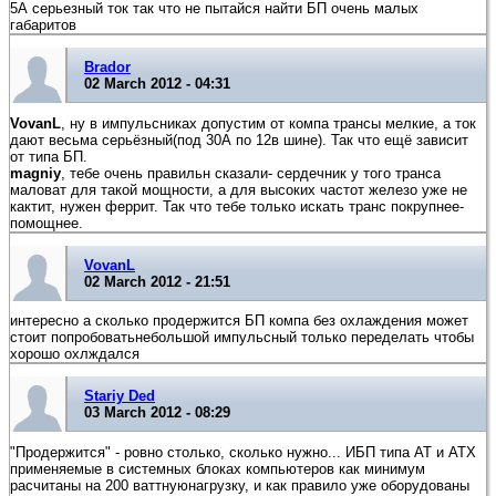
5А серьезный ток так что не пытайся найти БП очень малых
габаритов
Brador
02 March 2012 - 04:31
VovanL
, ну в импульсниках допустим от компа трансы мелкие, а ток
дают весьма серьёзный(под 30А по 12в шине). Так что ещё зависит
от типа БП.
magniy
, тебе очень правильн сказали- сердечник у того транса
маловат для такой мощности, а для высоких частот железо уже не
кактит, нужен феррит. Так что тебе только искать транс покрупнее-
помощнее.
VovanL
02 March 2012 - 21:51
интересно а сколько продержится БП компа без охлаждения может
стоит попробоватьнебольшой импульсный только переделать чтобы
хорошо охлждался
Stariy Ded
03 March 2012 - 08:29
"Продержится" - ровно столько, сколько нужно... ИБП типа АТ и АТХ
применяемые в системных блоках компьютеров как минимум
расчитаны на 200 ваттнуюнагрузку, и как правило уже оборудованы