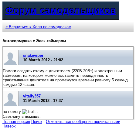
Форум самодельщиков
« Вернуться к Хелп по самоделкам
Автокормушка с Элек.таймером
snakeviper
10 March 2012 - 21:02
Помоги создать схему с двигателем (220В 20Вт) и электронным
таймером, на котором можно выставлять периодичность
срабатывания двигателя на промежуток времени равному 5 секунд
каждые 12 часов.
vitaliy357
11 March 2012 - 17:37
не помогу
.
Светлану в помощь.
Полная версия
Поиск
·
Отметить все сообщения прочитанными
·
Наверх