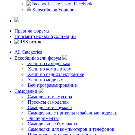
Like Us on Facebook
Subscribe on Youtube
Правила форума
Просмотр новых публикаций
All Categories
Всеобщий хелп форум
Хелп по самоделкам
Хелп по компьютеру
Хелп по радиоэлектронике
Хелп по моделям
Веб-программирование
Самоделки
Самоделки из мусора
Проекты самоделок
Самоделки из бумаги
Самодельные приколы и забавные поделки
Эксперименты
Самодельные бумеранги
Самоделки для компьютеров и телефонов
Полезные самоделки в хозяйстве