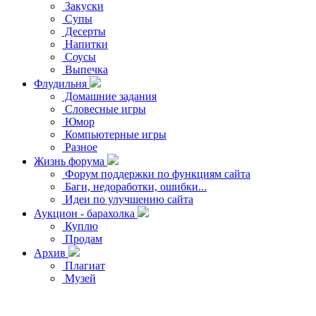
Закуски
Супы
Десерты
Напитки
Соусы
Выпечка
Флудильня
Домашние задания
Словесные игры
Юмор
Компьютерные игры
Разное
Жизнь форума
Форум поддержки по функциям сайта
Баги, недоработки, ошибки...
Идеи по улучшению сайта
Аукцион - барахолка
Куплю
Продам
Архив
Плагиат
Музей