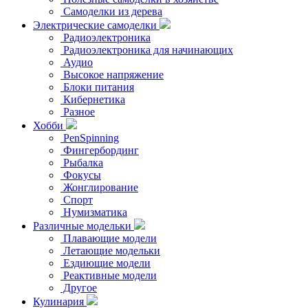
Самоделки из дерева
Электрические самоделки
Радиоэлектроника
Радиоэлектроника для начинающих
Аудио
Высокое напряжение
Блоки питания
Кибернетика
Разное
Хобби
PenSpinning
Фингербординг
Рыбалка
Фокусы
Жонглирование
Спорт
Нумизматика
Различные модельки
Плавающие модели
Летающие модельки
Ездиющие модели
Реактивные модели
Другое
Кулинария