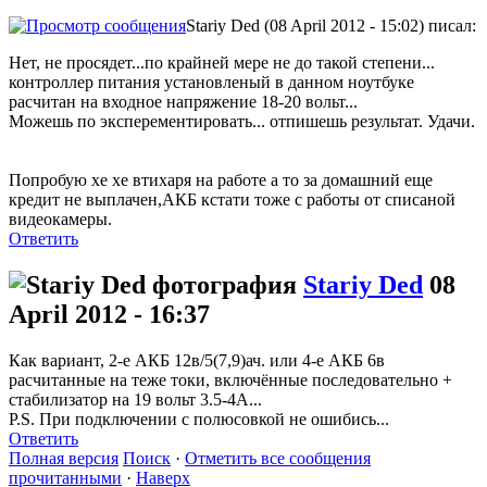
Stariy Ded (08 April 2012 - 15:02) писал:
Нет, не просядет...по крайней мере не до такой степени...
контроллер питания установленый в данном ноутбуке
расчитан на входное напряжение 18-20 вольт...
Можешь по эксперементировать... отпишешь результат. Удачи.
Попробую хе хе втихаря на работе а то за домашний еще
кредит не выплачен,АКБ кстати тоже с работы от списаной
видеокамеры.
Ответить
Stariy Ded
08
April 2012 - 16:37
Как вариант, 2-е АКБ 12в/5(7,9)ач. или 4-е АКБ 6в
расчитанные на теже токи, включённые последовательно +
стабилизатор на 19 вольт 3.5-4А...
P.S. При подключении с полюсовкой не ошибись...
Ответить
Полная версия
Поиск
·
Отметить все сообщения
прочитанными
·
Наверх