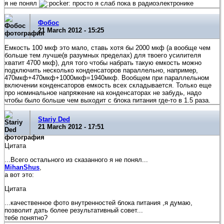
я не понял
просто я слаб пока в радиоэлектронике
Фобос
21 March 2012 - 15:25
Емкость 100 мкф это мало, ставь хотя бы 2000 мкф (а вообще чем
больше тем лучше(в разумных пределах) для твоего усилителя
хватит 4700 мкф), для того чтобы набрать такую емкость можно
подключить несколько конденсаторов параллельно, например,
470мкф+470мкф+1000мкф=1940мкф. Вообщем при параллельном
включении конденсаторов емкость всех складывается. Только еще
про номинальное напряжение на конденсаторах не забудь, надо
чтобы было больше чем выходит с блока питания где-то в 1.5 раза.
Stariy Ded
21 March 2012 - 17:51
Цитата
...Всего остального из сказанного я не понял...
MihanShus
,
а вот это:
Цитата
...качественное фото внутренностей блока питания ,я думаю,
позволит дать более результативный совет...
тебе понятно?