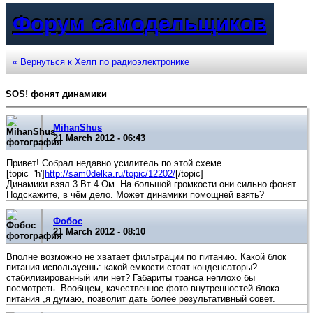
Форум самодельщиков
« Вернуться к Хелп по радиоэлектронике
SOS! фонят динамики
MihanShus
21 March 2012 - 06:43
Привет! Собрал недавно усилитель по этой схеме
[topic='h']
http://sam0delka.ru/topic/12202/
[/topic]
Динамики взял 3 Вт 4 Ом. На большой громкости они сильно фонят.
Подскажите, в чём дело. Может динамики помощней взять?
Фобос
21 March 2012 - 08:10
Вполне возможно не хватает фильтрации по питанию. Какой блок
питания используешь: какой емкости стоят конденсаторы?
стабилизированный или нет? Габариты транса неплохо бы
посмотреть. Вообщем, качественное фото внутренностей блока
питания ,я думаю, позволит дать более результативный совет.