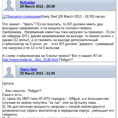
Rufraider
29 March 2012 - 20:58
Stariy Ded (28 March 2012 - 18:30) писал:
Что значит - "брать"? Если покупать, то БП должен иметь два
выходных напряжения, и по мощности соответствовать
требуемому...Напряжения известны токи нагрузки ты прикинул...Если
не найдёшь БП с двумя напряжениями на выходе, то можно купить с
одним (12 вольт), и установить на выходе дополнительный
стабилизатор на 5 вольт, но... этот БП должен "держать" суммарный
ток нагрузки и по 12 и по 5 вольтам...
А схему стабилизатора на 5 вольт можно? Вот я нашел AT бп
http://www.grade-lin...biliz_3130.html
Пойдет?
Stariy Ded
29 March 2012 - 21:40
Цитата
...Без смысла...Пойдет?
Смысл есть...
1). Цена б/у ИБП типа АТ-АТХ порядка ~ 100руб, а в большинстве
случаев их можно получить "за так", или за бутылку пива..
2). Не достаточная мощность нагрузки с лихвой компесируется
возможностью убрать вентилятор и переделав корпус, уменьщит его
габариты.