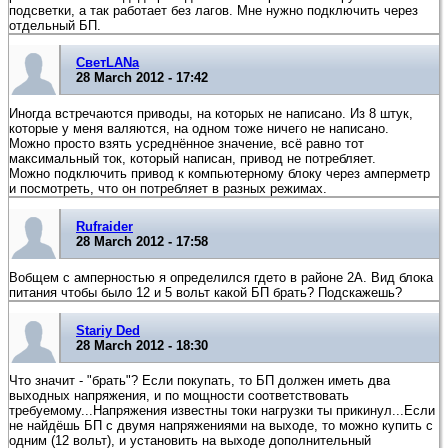
подсветки, а так работает без лагов. Мне нужно подключить через
отдельный БП.
СветLANa
28 March 2012 - 17:42
Иногда встречаются приводы, на которых не написано. Из 8 штук,
которые у меня валяются, на одном тоже ничего не написано.
Можно просто взять усреднённое значение, всё равно тот
максимальный ток, который написан, привод не потребляет.
Можно подключить привод к компьютерному блоку через амперметр
и посмотреть, что он потребляет в разных режимах.
Rufraider
28 March 2012 - 17:58
Вобщем с амперностью я определился гдето в районе 2А. Вид блока
питания чтобы было 12 и 5 вольт какой БП брать? Подскажешь?
Stariy Ded
28 March 2012 - 18:30
Что значит - "брать"? Если покупать, то БП должен иметь два
выходных напряжения, и по мощности соответствовать
требуемому...Напряжения известны токи нагрузки ты прикинул...Если
не найдёшь БП с двумя напряжениями на выходе, то можно купить с
одним (12 вольт), и установить на выходе дополнительный