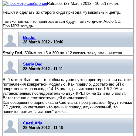
Rufraider (27 March 2012 - 16:52) писал:
Решил я сделать из старого сиди привода музыкальный центр...
Только помни, что проигрываться будут только диски Audio CD.
Про МР3 забудь...
Brador
28 March 2012 - 10:46
Stariy Ded
, 500мА по +5 и 300 по +12 кажись так у большинства.
Stariy Ded
28 March 2012 - 11:41
Всё может быть, но... в любом случае нужно орентироваться на токи
потребления конкретной моделью. Как правило, достаточно БП с
напряжением на выходе 14-15 вольт, расчитанного на 1.5-2.0А и
установленных последовательно двух КРЕНок на 12 и на 5 вольт.
Естественно с соотвествующей фильтрацией.
Как совершенно верно скзала Светлана, проигрываться будут только
CD диски, но учитывая что данный привод двухкнопочный, то
появится режим "листания" диска...
СветLANa
28 March 2012 - 11:46