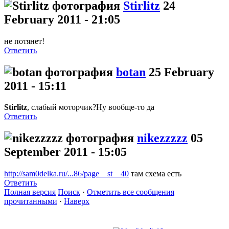
Stirlitz
24
February 2011 - 21:05
не потянет!
Ответить
botan
25 February
2011 - 15:11
Stirlitz
, слабый моторчик?Ну вообще-то да
Ответить
nikezzzzz
05
September 2011 - 15:05
http://sam0delka.ru/...86/page__st__40
там схема есть
Ответить
Полная версия
Поиск
·
Отметить все сообщения
прочитанными
·
Наверх