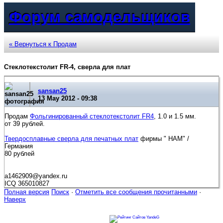
Форум самодельщиков
« Вернуться к Продам
Стеклотекстолит FR-4, сверла для плат
sansan25
13 May 2012 - 09:38
Продам
Фольгинированный стеклотекстолит FR4
, 1.0 и 1.5 мм.
от 39 рублей.
Твердосплавные сверла для печатных плат
фирмы " НАМ" /
Германия
80 рублей
a1462909@yandex.ru
ICQ 365010827
Полная версия
Поиск
·
Отметить все сообщения прочитанными
·
Наверх