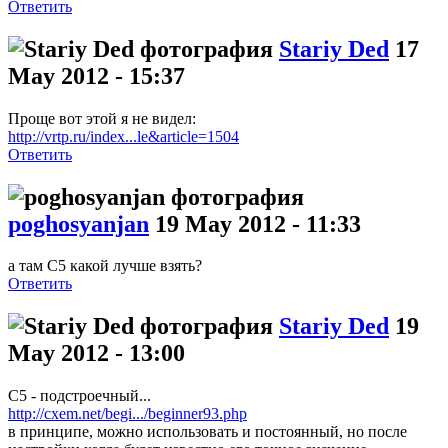
Ответить
Stariy Ded
17
May 2012 - 15:37
Проще вот этой я не видел:
http://vrtp.ru/index...le&article=1504
Ответить
poghosyanjan
19 May 2012 - 11:33
а там C5 какой лучше взять?
Ответить
Stariy Ded
19
May 2012 - 13:00
С5 - подстроечный...
http://cxem.net/begi.../beginner93.php
в принципе, можно использовать и постоянный, но после