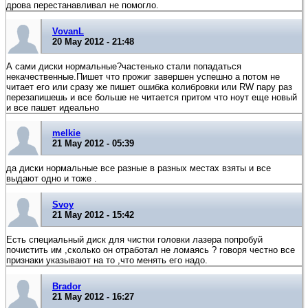
дрова перестанавливал не помогло.
VovanL
20 May 2012 - 21:48
А сами диски нормальные?частенько стали попадаться
некачественные.Пишет что прожиг завершен успешно а потом не
читает его или сразу же пишет ошибка колибровки или RW пару раз
перезапишешь и все больше не читается притом что ноут еще новый
и все пашет идеально
melkie
21 May 2012 - 05:39
да диски нормальные все разные в разных местах взяты и все
выдают одно и тоже .
Svoy
21 May 2012 - 15:42
Есть специальный диск для чистки головки лазера попробуй
почистить им ,сколько он отработал не ломаясь ? говоря честно все
признаки указывают на то ,что менять его надо.
Brador
21 May 2012 - 16:27