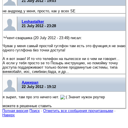
21 July 2012 - 19:03
не андроид у меня, просто, как у всех SE
Leshastalker
21 July 2012 - 23:28
кент-сваршика (20 July 2012 - 23:49) писал:
Чувак у меня самый простой гуглфон там есть это функция,я не знаю
одного гуглфона без точки доступа!
А я вот знаю! И то что телефон на пылесосе ни о чем ни говорит...
А если у тебя просто se то Позырь инструкцию, но помойму точку
доступа поддерживают только более продвинутые системы, типа
винмобайл, иос, симбиан,бада, и др...
Адмирал
22 July 2012 - 19:12
я зырил, там про это ничего нет.
Значит нужон роутер
можете в решенные ставить
Полная версия
Поиск
·
Отметить все сообщения прочитанными
·
Наверх