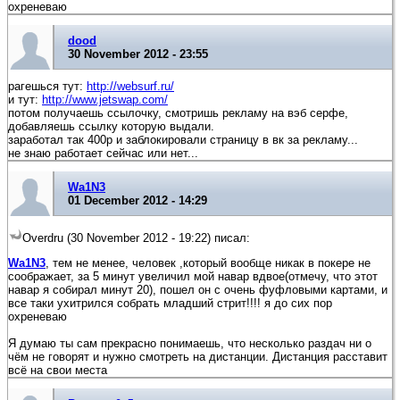
охреневаю
dood
30 November 2012 - 23:55
рагешься тут:
http://websurf.ru/
и тут:
http://www.jetswap.com/
потом получаешь ссылочку, смотришь рекламу на вэб серфе,
добавляешь ссылку которую выдали.
заработал так 400р и заблокировали страницу в вк за рекламу...
не знаю работает сейчас или нет...
Wa1N3
01 December 2012 - 14:29
Overdru (30 November 2012 - 19:22) писал:
Wa1N3
, тем не менее, человек ,который вообще никак в покере не
соображает, за 5 минут увеличил мой навар вдвое(отмечу, что этот
навар я собирал минут 20), пошел он с очень фуфловыми картами, и
все таки ухитрился собрать младший стрит!!!! я до сих пор
охреневаю
Я думаю ты сам прекрасно понимаешь, что несколько раздач ни о
чём не говорят и нужно смотреть на дистанции. Дистанция расставит
всё на свои места