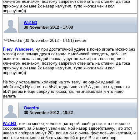
клиентом незнаком, поэтому запретил отвечать на ставки, да тока
прихожу а он мне 2х навар намутил, тупо кнопки чек и кол
перепутав)))
Wa1N3
30 November 2012 - 17:08
Overdru (30 November 2012 - 14:51) писал:
Fiery_Wanderer
, ну при достаточной удаче в покер играть можно без
мозга)) сам помню друга оставил с мобилкой посидеть, дабы не
вылететь пока за водой пошел, друг не как играть не знал, ни с
клиентом незнаком, поэтому запретил отвечать на ставки, да тока
прихожу а он мне 2х навар намутил, тупо кнопки чек и кол
перепутав)))
Не хочу устраивать холивар на эту тему, но одной удачей не
обойтись))) Ну апнет на 5БИ, а дальше что? А дальше отдашь эти
5БИ регам и ещё сверху плюсом, т.к. не знаешь как и что надо
делать
Overdru
30 November 2012 - 19:22
Wa1N3
, тем не менее, человек ,который вообще никак в покере не
соображает, за 5 минут увеличил мой навар вдвое(отмечу, что этот
навар я собирал минут 20), пошел он с очень фуфловыми картами, и
все таки ухитрился собрать младший стрит!!!! я до сих пор