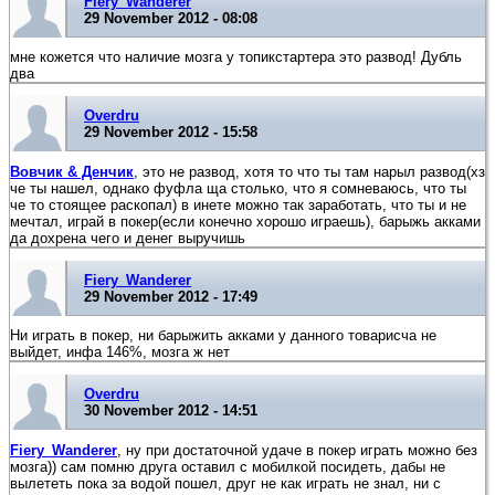
Fiery_Wanderer
29 November 2012 - 08:08
мне кожется что наличие мозга у топикстартера это развод! Дубль
два
Overdru
29 November 2012 - 15:58
Вовчик & Денчик
, это не развод, хотя то что ты там нарыл развод(хз
че ты нашел, однако фуфла ща столько, что я сомневаюсь, что ты
че то стоящее раскопал) в инете можно так заработать, что ты и не
мечтал, играй в покер(если конечно хорошо играешь), барыжь акками
да дохрена чего и денег выручишь
Fiery_Wanderer
29 November 2012 - 17:49
Ни играть в покер, ни барыжить акками у данного товарисча не
выйдет, инфа 146%, мозга ж нет
Overdru
30 November 2012 - 14:51
Fiery_Wanderer
, ну при достаточной удаче в покер играть можно без
мозга)) сам помню друга оставил с мобилкой посидеть, дабы не
вылететь пока за водой пошел, друг не как играть не знал, ни с