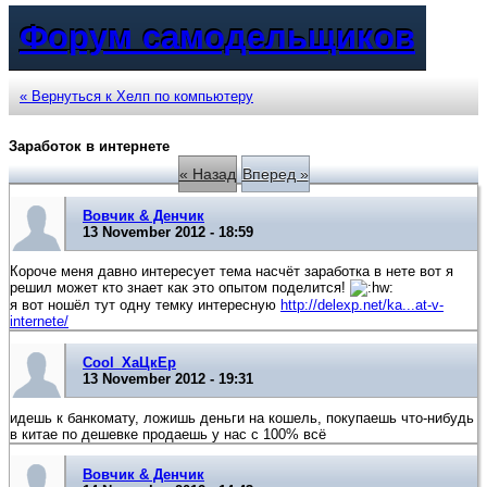
Форум самодельщиков
« Вернуться к Хелп по компьютеру
Заработок в интернете
« Назад
Вперед »
Вовчик & Денчик
13 November 2012 - 18:59
Короче меня давно интересует тема насчёт заработка в нете вот я
решил может кто знает как это опытом поделится!
я вот ношёл тут одну темку интересную
http://delexp.net/ka...at-v-
internete/
Cool_ХаЦкЕр
13 November 2012 - 19:31
идешь к банкомату, ложишь деньги на кошель, покупаешь что-нибудь
в китае по дешевке продаешь у нас с 100% всё
Вовчик & Денчик