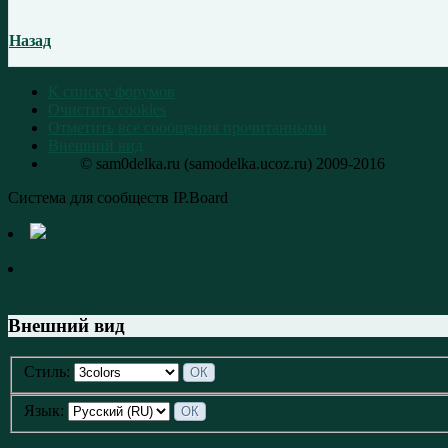
Назад
К списку форумов
Очистить cookies
Отметить все сообщения прочитанными
Внешний вид
© sam0delka.ru (samodelka.ucoz.ru) 2009-2016
Система для сообществ IP.Board
Внешний вид
Стиль:
Язык: