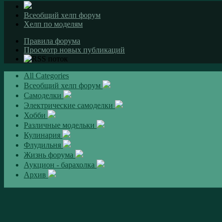
Всеобщий хелп форум
Хелп по моделям
Правила форума
Просмотр новых публикаций
All Categories
Всеобщий хелп форум
Самоделки
Электрические самоделки
Хобби
Различные модельки
Кулинария
Флудильня
Жизнь форума
Аукцион - барахолка
Архив