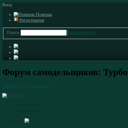
Вход
Помощь
Регистрация
Поиск
Расширенный
Форум самодельщиков: Турбо
Перейти к содержимому
Обсуждения
Пользователи
Чат
More