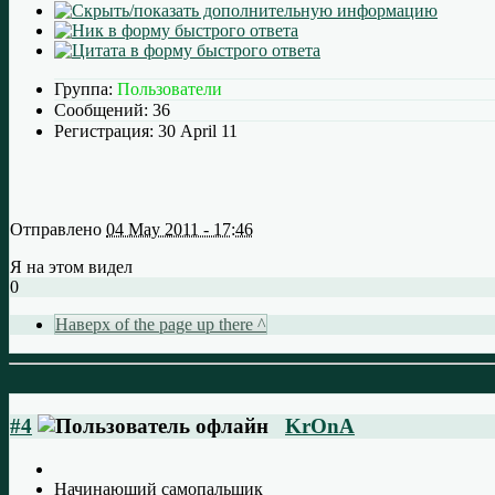
Группа:
Пользователи
Сообщений:
36
Регистрация:
30 April 11
Отправлено
04 May 2011 - 17:46
Я на этом видел
0
Наверх of the page up there ^
#4
KrOnA
Начинающий самопальщик