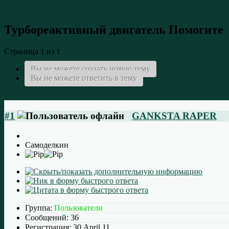
Турбореактивный двигатель
Помогите
Страница 1 из 1
Вы не можете создать новую тему
Вы не можете ответить в тему
#1
GANKSTA RAPER
Самоделкин
Группа:
Пользователи
Сообщений:
36
Регистрация:
30 April 11