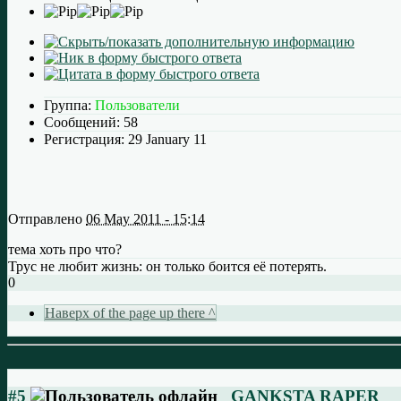
Группа:
Пользователи
Сообщений:
58
Регистрация:
29 January 11
Отправлено
06 May 2011 - 15:14
тема хоть про что?
Трус не любит жизнь: он только боится её потерять.
0
Наверх of the page up there ^
#5
GANKSTA RAPER