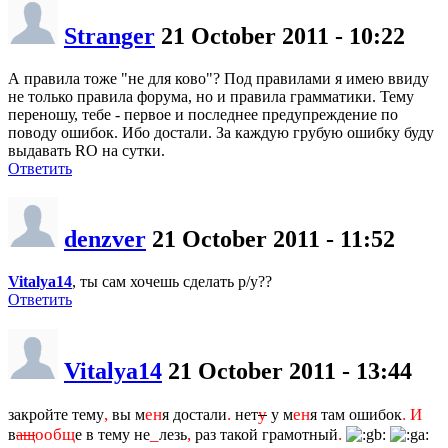
Stranger
21 October 2011 - 10:22
А правила тоже "не для ково"? Под правилами я имею ввиду
не только правила форума, но и правила грамматики. Тему
переношу, тебе - первое и последнее предупреждение по
поводу ошибок. Ибо достали. За каждую грубую ошибку буду
выдавать RO на сутки.
Ответить
denzver
21 October 2011 - 11:52
Vitalya14
, ты сам хочешь сделать р/у??
Ответить
Vitalya14
21 October 2011 - 13:44
,
ен
.
у
ен
.
И
закройте тему
вы м
я достали
нет
у м
я там ошибок
ообщ
_
,
.
в
ащ
е в тему не
лезь
раз такой грамотный