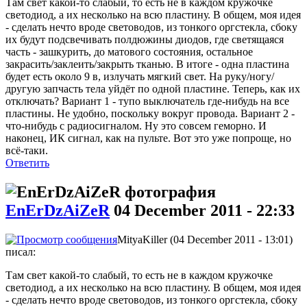
Там свет какой-то слабый, то есть не в каждом кружочке
светодиод, а их несколько на всю пластину. В общем, моя идея
- сделать нечто вроде световодов, из тонкого оргстекла, сбоку
их будут подсвечивать полдюжины диодов, где светящаяся
часть - зашкурить, до матового состояния, остальное
закрасить/заклеить/закрыть тканью. В итоге - одна пластина
будет есть около 9 в, излучать мягкий свет. На руку/ногу/
другую запчасть тела уйдёт по одной пластине. Теперь, как их
отключать? Вариант 1 - тупо выключатель где-нибудь на все
пластины. Не удобно, поскольку вокруг провода. Вариант 2 -
что-нибудь с радиосигналом. Ну это совсем геморно. И
наконец, ИК сигнал, как на пульте. Вот это уже попроще, но
всё-таки.
Ответить
EnErDzAiZeR
04 December 2011 - 22:33
MityaKiller (04 December 2011 - 13:01)
писал:
Там свет какой-то слабый, то есть не в каждом кружочке
светодиод, а их несколько на всю пластину. В общем, моя идея
- сделать нечто вроде световодов, из тонкого оргстекла, сбоку