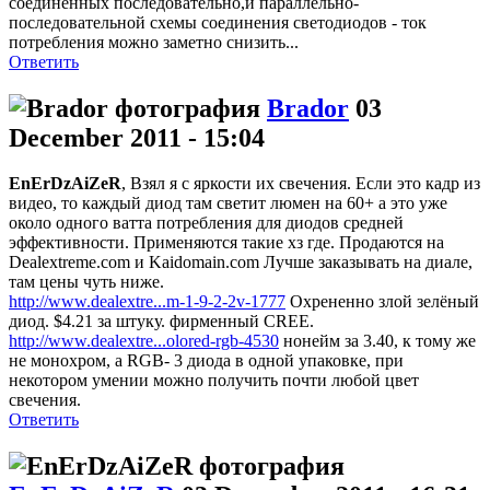
соединённых последовательно,и параллельно-
последовательной схемы соединения светодиодов - ток
потребления можно заметно снизить...
Ответить
Brador
03
December 2011 - 15:04
EnErDzAiZeR
, Взял я с яркости их свечения. Если это кадр из
видео, то каждый диод там светит люмен на 60+ а это уже
около одного ватта потребления для диодов средней
эффективности. Применяются такие хз где. Продаются на
Dealextreme.com и Kaidomain.com Лучше заказывать на диале,
там цены чуть ниже.
http://www.dealextre...m-1-9-2-2v-1777
Охрененно злой зелёный
диод. $4.21 за штуку. фирменный CREE.
http://www.dealextre...olored-rgb-4530
нонейм за 3.40, к тому же
не монохром, а RGB- 3 диода в одной упаковке, при
некотором умении можно получить почти любой цвет
свечения.
Ответить