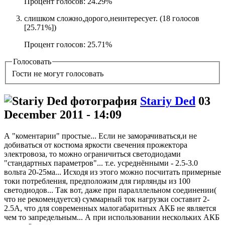
Процент голосов: 24.29%
слишком сложно,дорого,неинтересует.
(18 голосов
[25.71%])
Процент голосов: 25.71%
Голосовать
Гости не могут голосовать
Stariy Ded
03
December 2011 - 14:09
А "коментарии" простые... Если не заморачиваться,и не
добиваться от костюма яркости свечения прожектора
электровоза, то можно ограничиться светодиодами
"стандартных параметров"... т.е. усреднёнными - 2.5-3.0
вольта 20-25ма... Исходя из этого можно посчитать примерные
токи потребления, предположим для гирлянды из 100
светодиодов... Так вот, даже при паралллельном соединении(
что не рекомендуется) суммарный ток нагрузки составит 2-
2.5А, что для современных малогабаритных АКБ не является
чем то запредельным... А при использовании нескольких АКБ