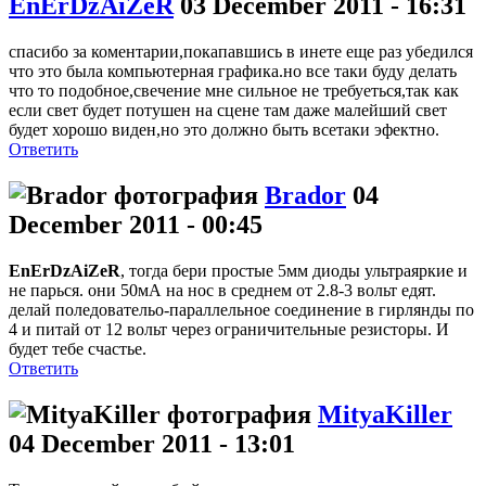
EnErDzAiZeR
03 December 2011 - 16:31
спасибо за коментарии,покапавшись в инете еще раз убедился
что это была компьютерная графика.но все таки буду делать
что то подобное,свечение мне сильное не требуеться,так как
если свет будет потушен на сцене там даже малейший свет
будет хорошо виден,но это должно быть всетаки эфектно.
Ответить
Brador
04
December 2011 - 00:45
EnErDzAiZeR
, тогда бери простые 5мм диоды ультраяркие и
не парься. они 50мА на нос в среднем от 2.8-3 вольт едят.
делай поледовательо-параллельное соединение в гирлянды по
4 и питай от 12 вольт через ограничительные резисторы. И
будет тебе счастье.
Ответить
MityaKiller
04 December 2011 - 13:01