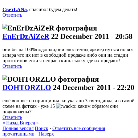
СветLANa
, спасибо! будем делать!
Ответить
EnErDzAiZeR
22 December 2011 - 20:58
они бы да 100%подошли,они элостичны,яркие,гнуться но вся
запара что их нет в свободной продаже либо они на стадии
прототипов.если я неправ скинь сылку где их продают!
Ответить
DOHTORZLO
24 December 2011 - 22:20
ещё вопрос: на принципиалке указано 3 светодиода, а в самой
схеме на фотках - уже 15
каким образом они
подключены?
Ответить
« Назад
Вперед »
Полная версия
Поиск
·
Отметить все сообщения
прочитанными
·
Наверх