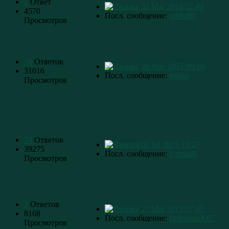
1
Ответ
31 Mar 2016 22:43
4570
Посл. сообщение:
mishi80
Просмотров
56
Ответов
28 Nov 2015 09:10
31016
Посл. сообщение:
trofim
Просмотров
73
Ответов
02 Jul 2015 10:37
39275
Посл. сообщение:
komradk
Просмотров
3
Ответов
27 Mar 2015 07:47
8168
Посл. сообщение:
Izobretatel007
Просмотров