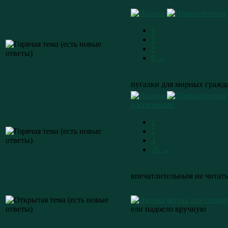
1
2
3
6 →
пугалки для мирных гражд
насекомыми
1
2
3
26 →
впечатлительным не читать
штука для соскре
ели надоело вручную