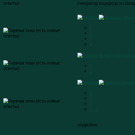
генератор водорода из бата
1
2
3
4
Holder (Держател
1
2
1
2
3
5 →
подробно