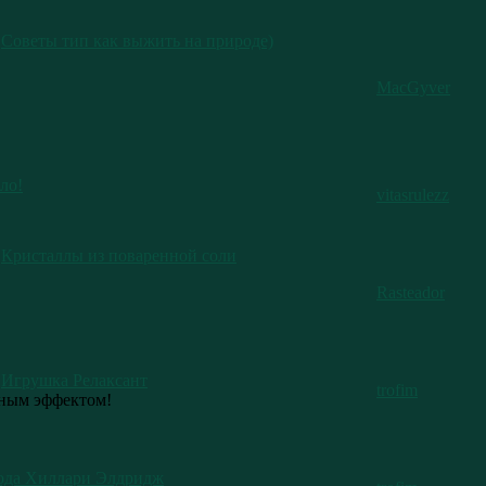
Советы тип как выжить на природе)
MacGyver
ло!
vitasrulezz
Кристаллы из поваренной соли
Rasteador
Игрушка Релаксант
trofim
ьным эффектом!
ода Хиллари Элдридж