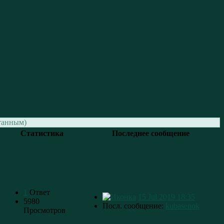
танным)
Статистика
Последнее сообщение
1
Ответ
15 Jul 2019 18:35
5980
Посл. сообщение:
kubasenok
Просмотров