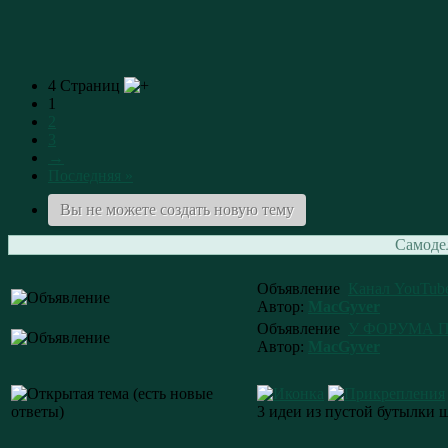
4 Страниц
1
2
3
→
Последняя »
Вы не можете создать новую тему
Самоде
Объявление
Канал YouTube
Автор:
MacGyver
Объявление
У ФОРУМА П
Автор:
MacGyver
3 идеи из пустой бутылки 