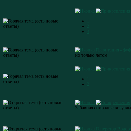
1
2
3
Гравитация - фуф
но только летом
1
2
Забавная спираль с визуал
Генератор Водор