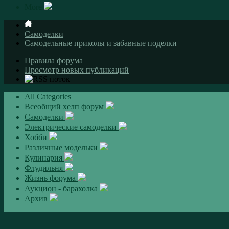
More
Самоделки
Самодельные приколы и забавные поделки
Правила форума
Просмотр новых публикаций
All Categories
Всеобщий хелп форум
Самоделки
Электрические самоделки
Хобби
Различные модельки
Кулинария
Флудильня
Жизнь форума
Аукцион - барахолка
Архив