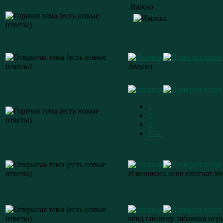
Важно
Амулет
1
2
3
7 →
Извиняюсь если плагиат.Мо
хенд спиннер забавная игр