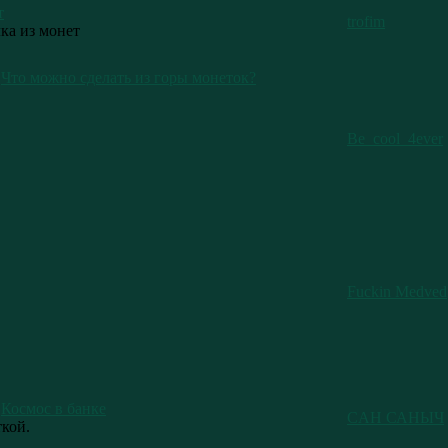
т
trofim
ка из монет
Что можно сделать из горы монеток?
Be_cool_4ever
Fuckin Medved
Космос в банке
CAH САНЫЧ
ткой.