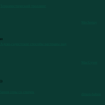
Террористический троллинг
Mechenuy
ан
Адско-садистские способы расправы над
MacGyver
))
бания серы со спичек
dimon-babon