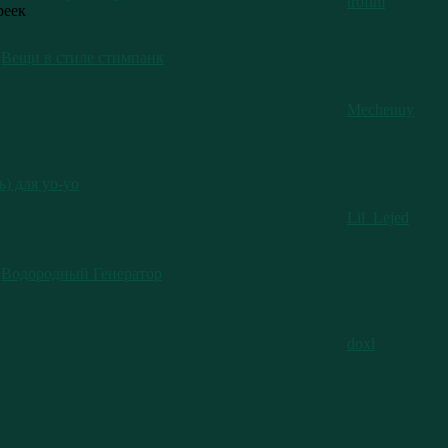
trofim
реек
Вещи в стиле стимпанк
Mechenuy
ь) для yo-yo
Lil_Lejed
Водородный Генератор
doxl