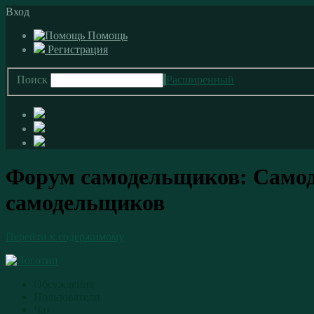
Вход
Помощь
Регистрация
Поиск
Расширенный
Форум самодельщиков: Самод
самодельщиков
Перейти к содержимому
Обсуждения
Пользователи
Чат