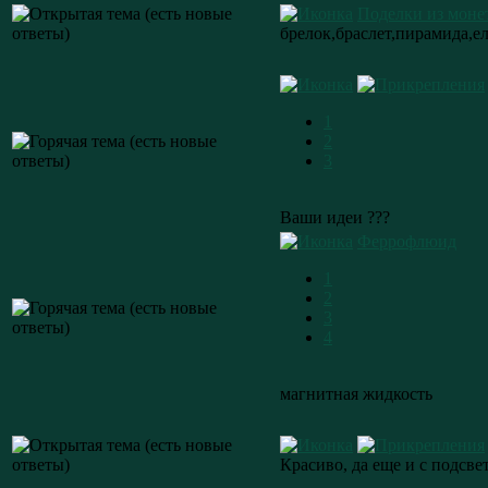
Поделки из моне
брелок,браслет,пирамида,ел
1
2
3
Ваши идеи ???
Феррофлюид
1
2
3
4
магнитная жидкость
Красиво, да еще и с подсве