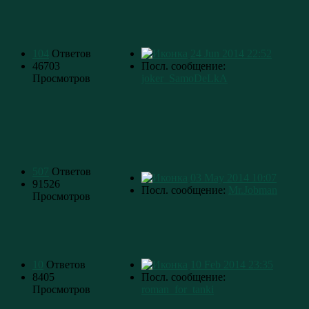
104
Ответов
24 Jun 2014 22:52
46703
Посл. сообщение:
Просмотров
joker_SamoDeLkA
507
Ответов
03 May 2014 10:07
91526
Посл. сообщение:
Mr.Jobman
Просмотров
10
Ответов
10 Feb 2014 23:35
8405
Посл. сообщение:
Просмотров
roman_for_tanki