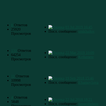
6
Ответов
03 Jul 2019 16:45
25920
Посл. сообщение:
smikhailov
Просмотров
131
Ответов
22 Mar 2019 10:09
64254
Посл. сообщение:
Kellamere
Просмотров
11
Ответов
19 Sep 2018 15:46
10998
Посл. сообщение:
ESamoy1ova
Просмотров
4
Ответов
22 Jul 2018 18:21
5848
Посл. сообщение:
SergeiBelgov
Просмотров