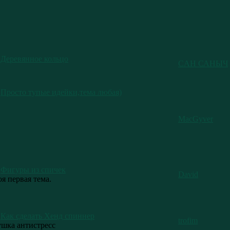
Деревянное кольцо
CAH САНЫЧ
Просто тупые идейки,тема любая)
MacGyver
Фигуры из спичек
David
я первая тема.
Как сделать Хенд спиннер
trofim
ушка антистресс