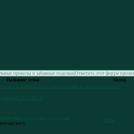
льные приколы и забавные поделки
(Отметить этот форум прочи
Название темы
Автор
 администратора сайта с самоделками и экспериментами!
ОЯВИЛСЯ САЙТ!!!
Кормушка из бутылки и не только
trofim
шампанского