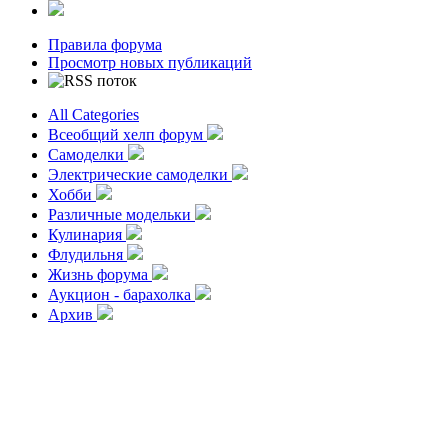
Правила форума
Просмотр новых публикаций
All Categories
Всеобщий хелп форум
Самоделки
Электрические самоделки
Хобби
Различные модельки
Кулинария
Флудильня
Жизнь форума
Аукцион - барахолка
Архив