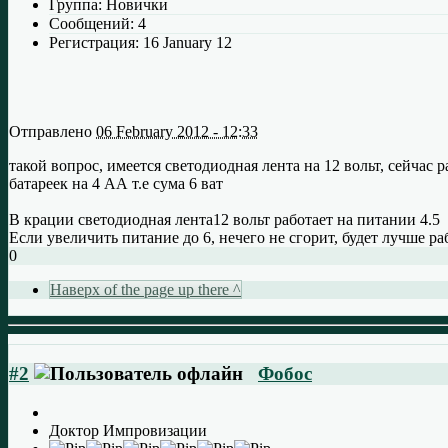
Группа:
Новички
Сообщений:
4
Регистрация:
16 January 12
Отправлено
06 February 2012 - 12:33
такой вопрос, имеется светодиодная лента на 12 вольт, сейчас 
батареек на 4 АА т.е сума 6 ват
В крации светодиодная лента12 вольт работает на питании 4.5
Если увеличить питание до 6, нечего не сгорит, будет лучше ра
0
Наверх of the page up there ^
#2
Фобос
Доктор Импровизации