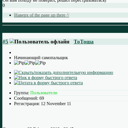
Он вам походу не поверил, решил перестраховаться)
0
Наверх of the page up there ^
#5
ТоТоша
Начинающий самопальщик
Группа:
Пользователи
Сообщений:
69
Регистрация:
12 November 11