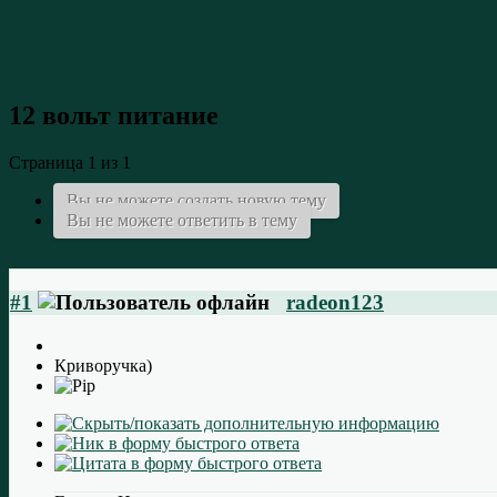
12 вольт питание
Страница 1 из 1
Вы не можете создать новую тему
Вы не можете ответить в тему
#1
radeon123
Криворучка)