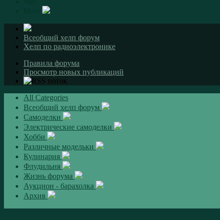
Чат
More
Всеобщий хелп форум
Хелп по радиоэлектронике
Правила форума
Просмотр новых публикаций
All Categories
Всеобщий хелп форум
Самоделки
Электрические самоделки
Хобби
Различные модельки
Кулинария
Флудильня
Жизнь форума
Аукцион - барахолка
Архив