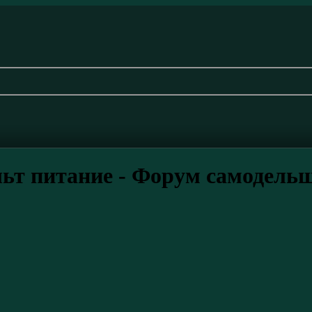
льт питание - Форум самодель