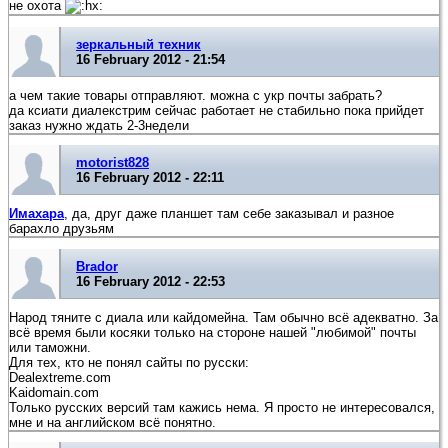
не охота
зеркальный техник
16 February 2012 - 21:54
а чем такие товары отправляют. можна с укр почты забрать?
да ксиати диалекстрим сейчас работает не стабильно пока прийдет
заказ нужно ждать 2-3недели
motorist828
16 February 2012 - 22:11
Имахара
, да, друг даже планшет там себе заказывал и разное
барахло друзьям
Brador
16 February 2012 - 22:53
Народ тяните с диала или кайдомейна. Там обычно всё адекватно. За
всё время были косяки только на стороне нашей "любимой" почты
или таможни.
Для тех, кто не понял сайты по русски:
Dealextreme.com
Kaidomain.com
Только русских версий там кажись нема. Я просто не интересовался,
мне и на английском всё понятно.