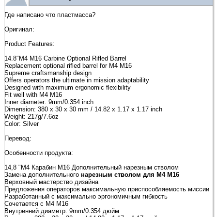
Где написано что пластмасса?
Оригинал:
Product Features:
14.8″M4 M16 Carbine Optional Rifled Barrel
Replacement optional rifled barrel for M4 M16
Supreme craftsmanship design
Offers operators the ultimate in mission adaptability
Designed with maximum ergonomic flexibility
Fit well with M4 M16
Inner diameter: 9mm/0.354 inch
Dimension: 380 x 30 x 30 mm / 14.82 x 1.17 x 1.17 inch
Weight: 217g/7.6oz
Color: Silver
Перевод:
Особенности продукта:
14,8 "M4 Карабин M16 Дополнительный нарезным стволом
Замена дополнительного
нарезным стволом для M4 M16
Верховный мастерство дизайна
Предложения операторов максимальную приспособляемость миссии
Разработанный с максимально эргономичным гибкость
Сочетается с M4 M16
Внутренний диаметр: 9mm/0.354 дюйм