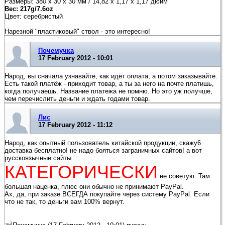
Размеры: 380 х 30 х 30 мм / 14,82 х 1,17 х 1,17 дюйм
Вес: 217g/7.6oz
Цвет: серебристый
Нарезной "пластиковый" ствол - это интересно!
Почемучка
17 February 2012 - 10:01
Народ, вы сначала узнавайте, как идёт оплата, а потом заказывайте.
Есть такой платёж - приходит товар, а ты за него на почте платишь,
когда получаешь. Название платежа не помню. Но это уж получше,
чем перечислить деньги и ждать годами товар.
Лис
17 February 2012 - 11:12
Народ, как опытный пользователь китайской продукции, скажу6
доставка бесплатно! не надо бояться заграничных сайтов! а вот
русскоязычные сайты
КАТЕГОРИЧЕСКИ
не советую. Там
большая наценка, плюс они обычно не принимают PayPal.
Ах, да, при заказе ВСЕГДА покупайте через систему PayPal. Если
что не так, то деньги вам 100% вернут.