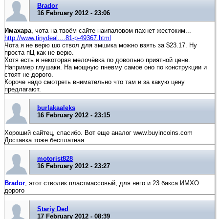
Brador
16 February 2012 - 23:06
Имахара
, чота на твоём сайте наипаловом пахнет жестоким...
http://www.tinydeal....81-p-49367.html
Чота я не верю шо ствол для эмшика можно взять за $23.17. Ну
проста пЦ как не верю.
Хотя есть и некоторая мелочёвка по довольно приятной цене.
Например глушаки. На мощную пневму самое оно по конструкции и
стоят не дорого.
Короче надо смотреть внимательно что там и за какую цену
предлагают.
burlakaaleks
16 February 2012 - 23:15
Хороший сайтец, спасибо. Вот еще аналог www.buyincoins.com
Доставка тоже бесплатная
motorist828
16 February 2012 - 23:27
Brador
, этот стволик пластмассовый, для него и 23 бакса ИМХО
дорого
Stariy Ded
17 February 2012 - 08:39