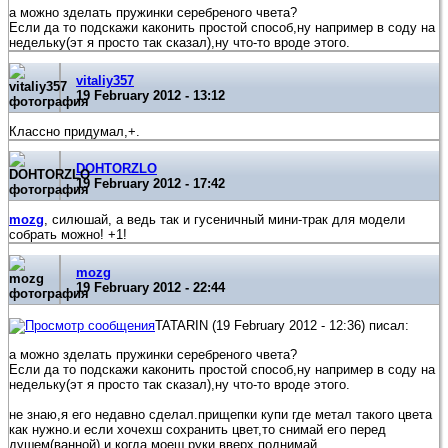
а можно зделать пружинки серебреного чвета?
Если да то подскажи каконить простой способ,ну например в соду на
недельку(эт я просто так сказал),ну что-то вроде этого.
vitaliy357
19 February 2012 - 13:12
Классно придумал,+.
DOHTORZLO
19 February 2012 - 17:42
mozg
, силюшай, а ведь так и гусеничный мини-трак для модели
собрать можно! +1!
mozg
19 February 2012 - 22:44
TATARIN (19 February 2012 - 12:36) писал:
а можно зделать пружинки серебреного чвета?
Если да то подскажи каконить простой способ,ну например в соду на
недельку(эт я просто так сказал),ну что-то вроде этого.
не знаю,я его недавно сделал.прищепки купи где метал такого цвета
как нужно.и если хочехш сохранить цвет,то снимай его перед
душем(ванной) и когда моеш руки вверх поднимай.