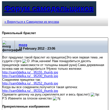
Форум самодельщиков
« Вернуться к Самоделки из мусора
Прикольный браслет
mozg
18 February 2012 - 23:06
Вот придумал такой браслет из прищепок)Это моя первая тема ,не
судите стрго
.Итак,начнем! Нам понадобиться десять
прищепок(в зависомости от толщены вашей руки).Сама деревянная
основа нам не понадобиться !Нужно только железки:
http://sam0delka.ru/...95155_thumb.jpg
http://sam0delka.ru/...95200_thumb.jpg
Соиденяем прищепки так:
http://sam0delka.ru/...95252_thumb.jpg
Когда вы все соиденили,получится такая цепочка:
http://sam0delka.ru/...95316_thumb.jpg
Одеваете цепочку на руку,скрепляете,вот и весь браслет)
P.S Извените за плохое качество
Прикрепленные изображения