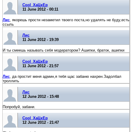
Cool_ХаЦкЕр
11 June 2012 - 00:11
Лис
, якорешь прости незаметил твоего поста,но удалять не буду,есть
ссыль
Лис
11 June 2012 - 19:39
И ты смеешь называть себя модератором? Ашипки, браток, ашипки
Cool_ХаЦкЕр
11 June 2012 - 21:57
Лис
, да простит меня админ,я тебя щас забаню нахрен.Задолбал
троллить
Лис
12 June 2012 - 15:48
Попробуй, забани.
Cool_ХаЦкЕр
12 June 2012 - 21:47