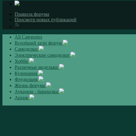
Правила форума
Просмотр новых публикаций
All Categories
Всеобщий хелп форум
Самоделки
Электрические самоделки
Хобби
Различные модельки
Кулинария
Флудильня
Жизнь форума
Аукцион - барахолка
Архив