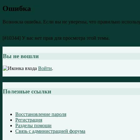
Ошибка
Возникла ошибка. Если вы не уверены, что правильно использ
[#10344] У вас нет прав для просмотра этой темы.
Вы не вошли
Войти
.
Полезные ссылки
Восстановление пароля
Регистрация
Разделы помощи
Связь с администрацией форума