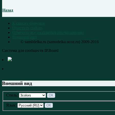
Назад
К списку форумов
Очистить cookies
Отметить все сообщения прочитанными
Внешний вид
© sam0delka.ru (samodelka.ucoz.ru) 2009-2016
Система для сообществ IP.Board
Внешний вид
Стиль:
Язык: