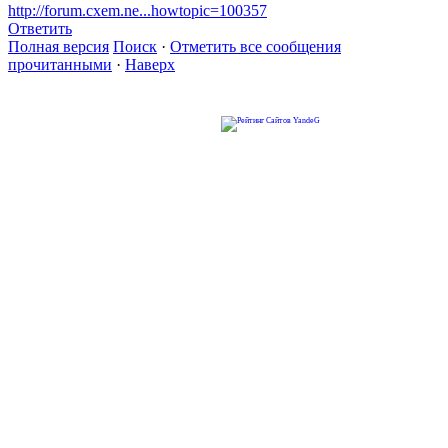
http://forum.cxem.ne...howtopic=100357
Ответить
Полная версия
Поиск
·
Отметить все сообщения
прочитанными
·
Наверх