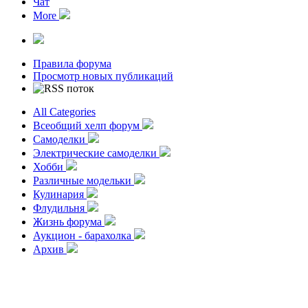
Чат
More
Правила форума
Просмотр новых публикаций
All Categories
Всеобщий хелп форум
Самоделки
Электрические самоделки
Хобби
Различные модельки
Кулинария
Флудильня
Жизнь форума
Аукцион - барахолка
Архив