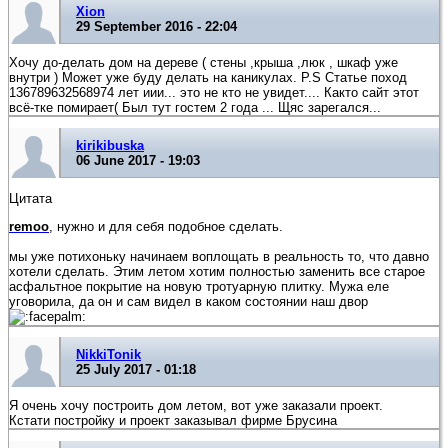
Xion
29 September 2016 - 22:04
Хочу до-делать дом на дереве ( стены ,крыша ,люк , шкаф уже
внутри ) Может уже буду делать на каникулах. P.S Статье поход
136789632568974 лет иии... это не кто не увидет.... Както сайт этот
всё-тке помирает( Был тут гостем 2 года ... Щяс зарегался...
kirikibuska
06 June 2017 - 19:03
Цитата
remoo
, нужно и для себя подобное сделать.
мы уже потихоньку начинаем воплощать в реальность то, что давно
хотели сделать. Этим летом хотим полностью заменить все старое
асфальтное покрытие на новую тротуарную плитку. Мужа еле
уговорила, да он и сам видел в каком состоянии наш двор
NikkiTonik
25 July 2017 - 01:18
Я очень хочу построить дом летом, вот уже заказали проект.
Кстати постройку и проект заказывал фирме Брусина