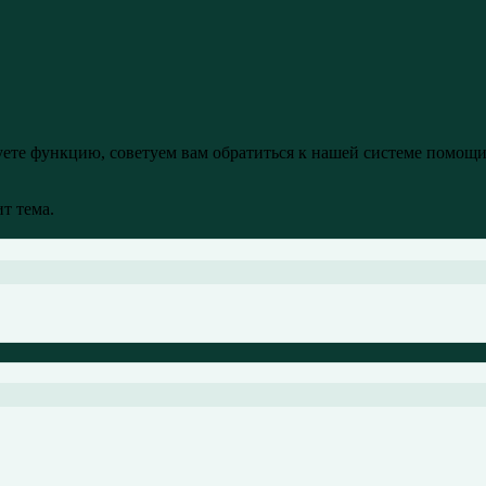
уете функцию, советуем вам обратиться к нашей системе помощ
т тема.