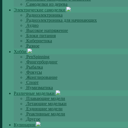
Самоделки из дерева
Электрические самоделки
Радиоэлектроника
Радиоэлектроника для начинающих
Аудио
Высокое напряжение
Блоки питания
Кибернетика
Разное
Хобби
PenSpinning
Фингербординг
Рыбалка
Фокусы
Жонглирование
Спорт
Нумизматика
Различные модельки
Плавающие модели
Летающие модельки
Ездиющие модели
Реактивные модели
Другое
Кулинария