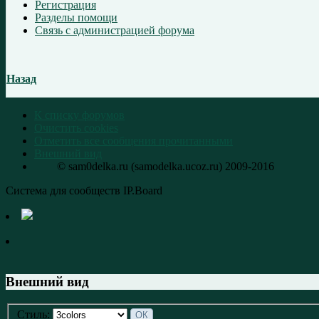
Регистрация
Разделы помощи
Связь с администрацией форума
Назад
К списку форумов
Очистить cookies
Отметить все сообщения прочитанными
Внешний вид
© sam0delka.ru (samodelka.ucoz.ru) 2009-2016
Система для сообществ IP.Board
Внешний вид
Стиль: