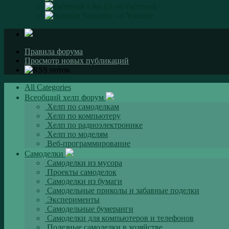
Like Us on Facebook
Subscribe on Youtube
Правила форума
Просмотр новых публикаций
All Categories
Всеобщий хелп форум
Хелп по самоделкам
Хелп по компьютеру
Хелп по радиоэлектронике
Хелп по моделям
Веб-программирование
Самоделки
Самоделки из мусора
Проекты самоделок
Самоделки из бумаги
Самодельные приколы и забавные поделки
Эксперименты
Самодельные бумеранги
Самоделки для компьютеров и телефонов
Полезные самоделки в хозяйстве