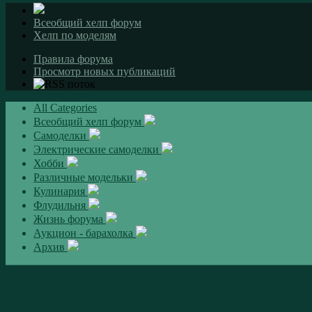
Всеобщий хелп форум
Хелп по моделям
Правила форума
Просмотр новых публикаций
All Categories
Всеобщий хелп форум
Самоделки
Электрические самоделки
Хобби
Различные модельки
Кулинария
Флудильня
Жизнь форума
Аукцион - барахолка
Архив