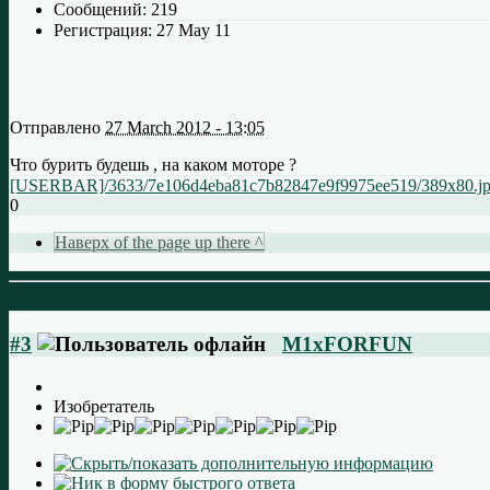
Сообщений:
219
Регистрация:
27 May 11
Отправлено
27 March 2012 - 13:05
Что бурить будешь , на каком моторе ?
[USERBAR]/3633/7e106d4eba81c7b82847e9f9975ee519/389x80.
0
Наверх of the page up there ^
#3
M1xFORFUN
Изобретатель