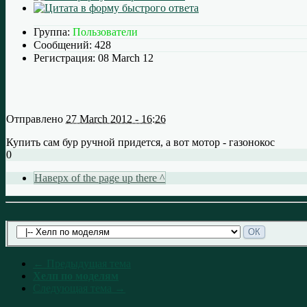
Группа:
Пользователи
Сообщений:
428
Регистрация:
08 March 12
Отправлено
27 March 2012 - 16:26
Купить сам бур ручной придется, а вот мотор - газонокос
0
Наверх of the page up there ^
← Предыдущая тема
Хелп по моделям
Следующая тема →