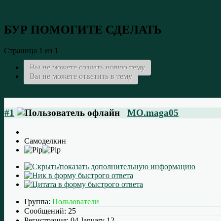
БУР
ПОМОГИТЕ СДЕЛАТЬ
Страница 1 из 1
Вы не можете создать новую тему
Вы не можете ответить в тему
#1
MO.maga05
Самоделкин
Группа:
Пользователи
Сообщений:
25
Регистрация:
04 January 12