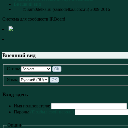
Внешний вид
© sam0delka.ru (samodelka.ucoz.ru) 2009-2016
Система для сообществ IP.Board
Внешний вид
Стиль:
Язык:
Вход здесь
Имя пользователя:
Пароль:
(Я забыл свой пароль)
Опции