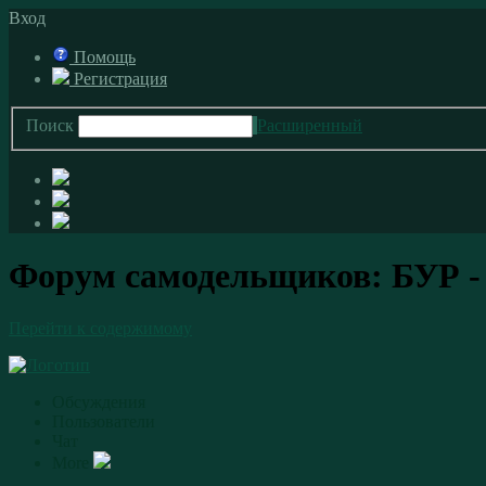
Вход
Помощь
Регистрация
Поиск
Расширенный
Форум самодельщиков: БУР -
Перейти к содержимому
Обсуждения
Пользователи
Чат
More