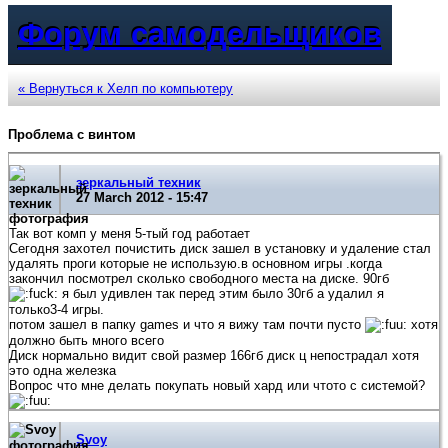
Форум самодельщиков
« Вернуться к Хелп по компьютеру
Проблема с винтом
зеркальный техник
27 March 2012 - 15:47
Так вот комп у меня 5-тый год работает
Сегодня захотел почистить диск зашел в установку и удаление стал
удалять проги которые не использую.в основном игры .когда
закончил посмотрел сколько свободного места на диске. 90гб
я был удивлен так перед этим было 30гб а удалил я
только3-4 игры.
потом зашел в папку games и что я вижу там почти пусто
хотя
должно быть много всего
Диск нормально видит свой размер 166гб диск ц непострадал хотя
это одна железка
Вопрос что мне делать покупать новый хард или чтото с системой?
Svoy