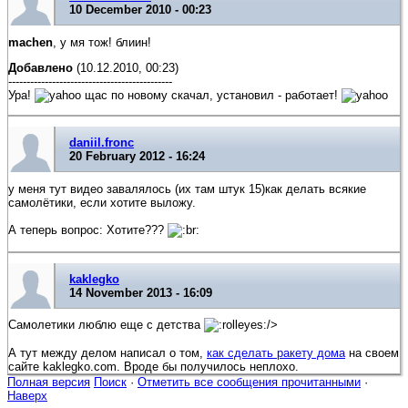
10 December 2010 - 00:23
machen
, у мя тож! блиин!
Добавлено
(10.12.2010, 00:23)
---------------------------------------------
Ура!
щас по новому скачал, установил - работает!
daniil.fronc
20 February 2012 - 16:24
у меня тут видео завалялось (их там штук 15)как делать всякие
самолётики, если хотите выложу.
А теперь вопрос: Хотите???
kaklegko
14 November 2013 - 16:09
Самолетики люблю еще с детства
/>
А тут между делом написал о том,
как сделать ракету дома
на своем
сайте kaklegko.com. Вроде бы получилось неплохо.
Полная версия
Поиск
·
Отметить все сообщения прочитанными
·
Наверх