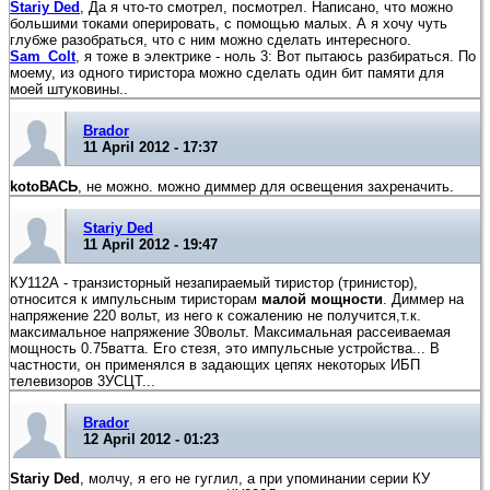
Stariy Ded
, Да я что-то смотрел, посмотрел. Написано, что можно
большими токами оперировать, с помощью малых. А я хочу чуть
глубже разобраться, что с ним можно сделать интересного.
Sam_Colt
, я тоже в электрике - ноль 3: Вот пытаюсь разбираться. По
моему, из одного тиристора можно сделать один бит памяти для
моей штуковины..
Brador
11 April 2012 - 17:37
kotoВАСЬ
, не можно. можно диммер для освещения захреначить.
Stariy Ded
11 April 2012 - 19:47
КУ112А - транзисторный незапираемый тиристор (тринистор),
относится к импульсным тиристорам
малой мощности
. Диммер на
напряжение 220 вольт, из него к сожалению не получится,т.к.
максимальное напряжение 30вольт. Максимальная рассеиваемая
мощность 0.75ватта. Его стезя, это импульсные устройства... В
частности, он применялся в задающих цепях некоторых ИБП
телевизоров 3УСЦТ...
Brador
12 April 2012 - 01:23
Stariy Ded
, молчу, я его не гуглил, а при упоминании серии КУ