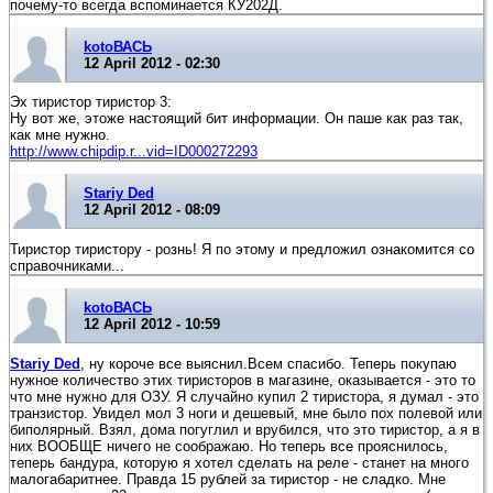
почему-то всегда вспоминается КУ202Д.
kotoВАСЬ
12 April 2012 - 02:30
Эх тиристор тиристор 3:
Ну вот же, этоже настоящий бит информации. Он паше как раз так,
как мне нужно.
http://www.chipdip.r...vid=ID000272293
Stariy Ded
12 April 2012 - 08:09
Тиристор тиристору - рознь! Я по этому и предложил ознакомится со
справочниками...
kotoВАСЬ
12 April 2012 - 10:59
Stariy Ded
, ну короче все выяснил.Всем спасибо. Теперь покупаю
нужное количество этих тиристоров в магазине, оказывается - это то
что мне нужно для ОЗУ. Я случайно купил 2 тиристора, я думал - это
транзистор. Увидел мол 3 ноги и дешевый, мне было пох полевой или
биполярный. Взял, дома погуглил и врубился, что это тиристор, а я в
них ВООБЩЕ ничего не соображаю. Но теперь все прояснилось,
теперь бандура, которую я хотел сделать на реле - станет на много
малогабаритнее. Правда 15 рублей за тиристор - не сладко. Мне