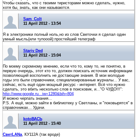
Чтобы сказать, что с твоими тиристорами можно сделать, нужно,
хотя бы, знать, как они называются.
Sam_Colt
11 April 2012 - 13:54
Я в электроники полный ноль,но из слов Светочки я сделал один
умный мысль(или тупооой):простейший телеграф
Stariy Ded
11 April 2012 - 15:04
По моему скромному мнению, если что то, кому то, не понятно, в
первую очередь, этот кто то, должен поискать источник информации
позволяющий восполнить не достающие знания. В мои молодые
годы это были справочники, специализированные журналы... У вас,
сейчас, есть ещё один мощный ресурс - интернет. Всё что нужно
сделать, это вбить несколько слов в поисковик, и..."О ЧУДО!!!":
http://www.google.ru...iw=1280&bih=804
И можно черпать знания...
P.S. А ещё, можно зайти в библиотеку у Светланы, и "поковырятся" в
справочниках... Удачи.
kotoВАСЬ
11 April 2012 - 15:40
СветLANa
, КУ112А (так вроде)