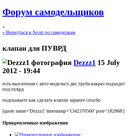
Форум самодельщиков
»
« Вернуться к Хелп по самоделкам
клапан для ПУВРД
Dezzz1
15 July
2012 - 19:44
есть выхлопная с авто модельго двс.труба какраз подходит
под пуврд
подскажыте как сделать клапан заранее спосбо
[quote name='Dezzz1' timestamp='1342370560' post='182968']
Прикрепленные изображения