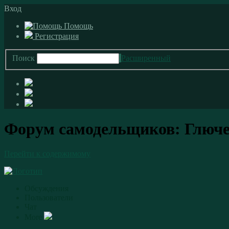
Вход
Помощь
Регистрация
Поиск
Расширенный
Форум самодельщиков: Глюче
Перейти к содержимому
Обсуждения
Пользователи
Чат
More