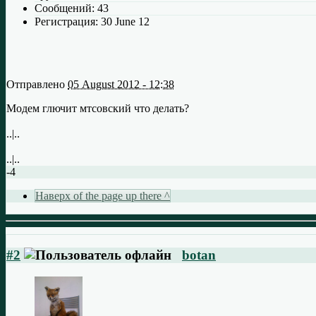
Сообщений:
43
Регистрация:
30 June 12
Отправлено
05 August 2012 - 12:38
Модем глючит мтсовский что делать?
..|..
..|..
-4
Наверх of the page up there ^
#2
botan