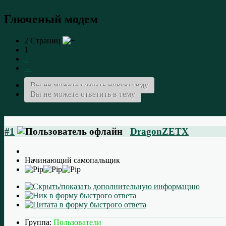
Глюченый модем
2 Страниц
1
2
→
Вы не можете создать новую тему
Вы не можете ответить в тему
#1
DragonZETX
Начинающий самопальщик
Группа:
Пользователи