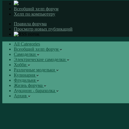
Всеобщий хелп форум
Хелп по компьютеру
Правила форума
Просмотр новых публикаций
All Categories
Всеобщий хелп форум
Самоделки
Электрические самоделки
Хобби
Различные модельки
Кулинария
Флудильня
Жизнь форума
Аукцион - барахолка
Архив