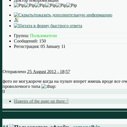
Доктор Импровизации
Группа:
Пользователи
Сообщений:
150
Регистрация:
05 January 11
Отправлено
25 August 2012 - 18:57
фото не могу,короче когда на пульте вперет жмешь вроде все оч
проволочного типа
0
Наверх of the page up there ^