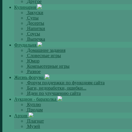
Другое
Кулинария
Закуски
Супы
Десерты
Напитки
Соусы
Выпечка
Флудильня
Домашние задания
Словесные игры
Юмор
Компьютерные игры
Разное
Жизнь форума
Форум поддержки по функциям сайта
Баги, недоработки, ошибки...
Идеи по улучшению сайта
Аукцион - барахолка
Куплю
Продам
Архив
Плагиат
Музей