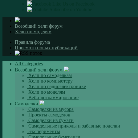
Like Us on Facebook
Subscribe on Youtube
Всеобщий хелп форум
Хелп по моделям
Правила форума
Просмотр новых публикаций
All Categories
Всеобщий хелп форум
Хелп по самоделкам
Хелп по компьютеру
Хелп по радиоэлектронике
Хелп по моделям
Веб-программирование
Самоделки
Самоделки из мусора
Проекты самоделок
Самоделки из бумаги
Самодельные приколы и забавные поделки
Эксперименты
Самодельные бумеранги