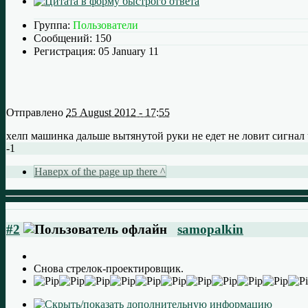
Группа:
Пользователи
Сообщений:
150
Регистрация:
05 January 11
Отправлено
25 August 2012 - 17:55
хелп машинка дальше вытянутой руки не едет не ловит сигнал
-1
Наверх of the page up there ^
#2
samopalkin
Снова стрелок-проектировщик.