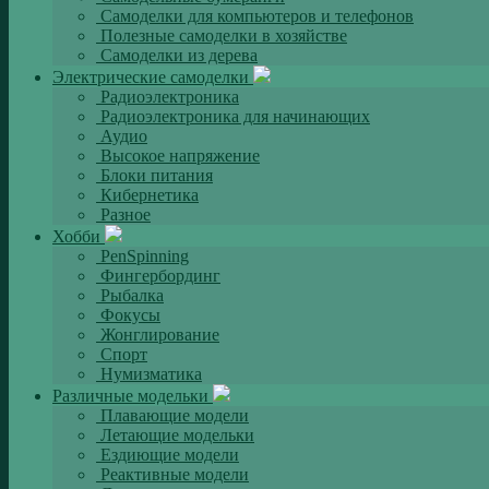
Самоделки для компьютеров и телефонов
Полезные самоделки в хозяйстве
Самоделки из дерева
Электрические самоделки
Радиоэлектроника
Радиоэлектроника для начинающих
Аудио
Высокое напряжение
Блоки питания
Кибернетика
Разное
Хобби
PenSpinning
Фингербординг
Рыбалка
Фокусы
Жонглирование
Спорт
Нумизматика
Различные модельки
Плавающие модели
Летающие модельки
Ездиющие модели
Реактивные модели