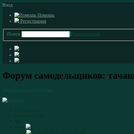
Вход
Помощь
Регистрация
Поиск
Расширенный
Форум самодельщиков: тачан
Перейти к содержимому
Обсуждения
Пользователи
Чат
More
Follow Us on Twitter