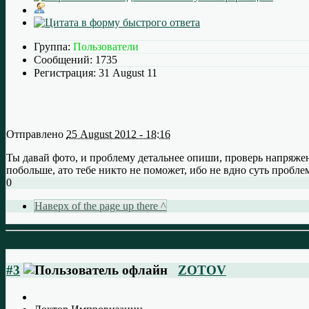
Группа:
Пользователи
Сообщений:
1735
Регистрация:
31 August 11
Отправлено
25 August 2012 - 18:16
Ты давай фото, и проблему детальнее опиши, проверь напряже
побольше, ато тебе никто не поможет, ибо не вдно суть пробле
0
Наверх of the page up there ^
#3
ZOTOV