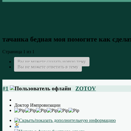
тачанка бедная моя
помогите как сдела
Страница 1 из 1
Вы не можете создать новую тему
Вы не можете ответить в тему
#1
ZOTOV
Доктор Импровизации