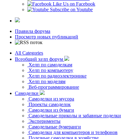
Like Us on Facebook
Subscribe on Youtube
Правила форума
Просмотр новых публикаций
All Categories
Всеобщий хелп форум
Хелп по самоделкам
Хелп по компьютеру
Хелп по радиоэлектронике
Хелп по моделям
Веб-программирование
Самоделки
Самоделки из мусора
Проекты самоделок
Самоделки из бумаги
Самодельные приколы и забавные поделки
Эксперименты
Самодельные бумеранги
Самоделки для компьютеров и телефонов
Полезные самоделки в хозяйстве