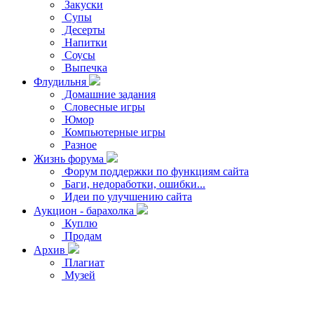
Закуски
Супы
Десерты
Напитки
Соусы
Выпечка
Флудильня
Домашние задания
Словесные игры
Юмор
Компьютерные игры
Разное
Жизнь форума
Форум поддержки по функциям сайта
Баги, недоработки, ошибки...
Идеи по улучшению сайта
Аукцион - барахолка
Куплю
Продам
Архив
Плагиат
Музей