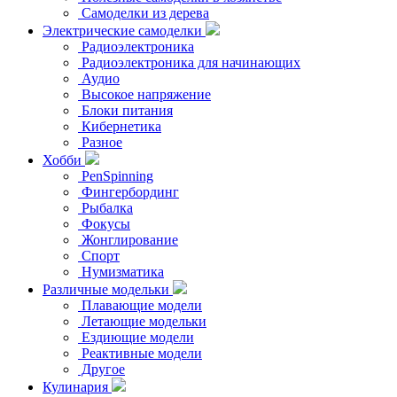
Самоделки из дерева
Электрические самоделки
Радиоэлектроника
Радиоэлектроника для начинающих
Аудио
Высокое напряжение
Блоки питания
Кибернетика
Разное
Хобби
PenSpinning
Фингербординг
Рыбалка
Фокусы
Жонглирование
Спорт
Нумизматика
Различные модельки
Плавающие модели
Летающие модельки
Ездиющие модели
Реактивные модели
Другое
Кулинария