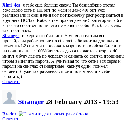
Ximi_4eg
, я тебе ещё больше скажу. Ты безнадёжно отстал.
Уже давно есть и 10Гбит по меди и даже 40Гбит уже
реализовали и они начинают потихонечку распространяться в
крупных ЦОДах. Кабель там правда уже не 5 категории, а 6 и
7, но это собственно ничего не меняет особо. Как была медь,
так и осталась.
Stranger
, та херня тот биллинг. У меня допустим все
провайдеры работающие по ethernet работают на длинках и
похачить L2 свитч и нарисовать маршрутик в обход биллинга
на полноценные 100Мбит это задачка на час из которых 40
минут я буду лазить по чердаку и сливать со свитча прошивку,
чтобы выцепить пароль. А учитывая то что сетка вся серая и
пароли на свитчах стандартные- хакнул один- поимел
сегмент. Я уже так развлекался, они потом звали к себе
работать))
Ответить
Stranger
28 February 2013 - 19:53
Brador
,
Ответить