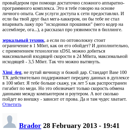
провайдером при помощи достаточно сложного аппаратно-
программного комплекса. Это я тебе говорю на основе
личного опыта. Сам услуги доступа к сети предоставлял. И
если бы твой друг был мега-хаккером, он бы тебе не стал
впаривать лажу про "исходники прошивки" (мего кодер на
ассемблере, ога...), а рассказал про уязвимости в биллинге.
зеркальный техник
, а если по оптоволокну стоит
ограничение в 1 Мбит, как он его обойдет? И дополнительно,
с применением технологии xDSL можно добиться
максимальной входящей скорости в 24 Мбита, максимальной
исходящей - 3,5 Мбит. Так что можно вытянуть.
Ximi_4eg
, не путай яичницу и божий дар. Стандарт Base 100
TX действительно поддерживает передачу данных в дуплексе
в 100 мбит. Я тебе больше скажу, уж лет 5 как распространен
гигабит по меди. Но это обозначает только скорость обмена
данными между компьютером и роутером. А вот сколько
пойдет во внешку - зависит от прова. Да и там чудес хватает.
Ответить
Brador
28 February 2013 - 19:41