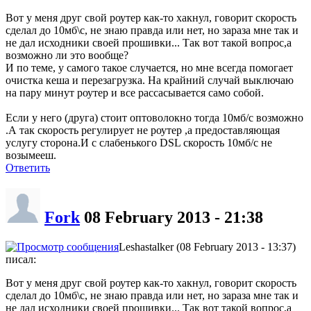
Вот у меня друг свой роутер как-то хакнул, говорит скорость
сделал до 10мб\с, не знаю правда или нет, но зараза мне так и
не дал исходники своей прошивки... Так вот такой вопрос,а
возможно ли это вообще?
И по теме, у самого такое случается, но мне всегда помогает
очистка кеша и перезагрузка. На крайний случай выключаю
на пару минут роутер и все рассасывается само собой.
Если у него (друга) стоит оптоволокно тогда 10мб/с возможно
.А так скорость регулирует не роутер ,а предоставляющая
услугу сторона.И с слабенького DSL скорость 10мб/с не
возымееш.
Ответить
Fork
08 February 2013 - 21:38
Leshastalker (08 February 2013 - 13:37)
писал:
Вот у меня друг свой роутер как-то хакнул, говорит скорость
сделал до 10мб\с, не знаю правда или нет, но зараза мне так и
не дал исходники своей прошивки... Так вот такой вопрос,а