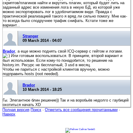
скриптов/плагинов найти и вкрутить плагин, который будет лить на
заданный адрес все изменения лога в некую БД, из которой уже
можно экспортировать лог в удобочитаемом виде. Правда с
практической реализацией такого я вряд ли сильно помогу. Мне как-
то всегда было сподручнее трафик снифать. Кстати тоже же
вариант...
Stranger
09 March 2014 - 04:07
Brador
, а еще можно поднять свой ICQ-сервер с гейтом и логами.
Или готовым воспользоваться. В принципе, второй вариант и
был использован. Если кому-то понадобится, то решение на
history.im. Ресурс не бесплатный, 3 usd в месяц.
Чтобы не париться с настройкой клиентов вручную, можно
подправить hosts (root needed).
Brador
10 March 2014 - 18:25
Гы. Элегантное блин решение)) Так и на воробьёв недолго с гаубицей
охотиться начать XD
Полная версия
Поиск
·
Отметить все сообщения прочитанными
·
Наверх