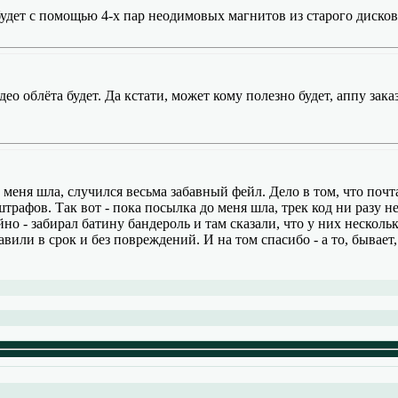
удет с помощью 4-х пар неодимовых магнитов из старого дисков
део облёта будет. Да кстати, может кому полезно будет, аппу зак
о меня шла, случился весьма забавный фейл. Дело в том, что почт
рафов. Так вот - пока посылка до меня шла, трек код ни разу не 
но - забирал батину бандероль и там сказали, что у них несколь
авили в срок и без повреждений. И на том спасибо - а то, бывает