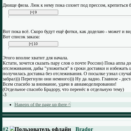
Днище фюза. Люк к нему пока сохнет под прессом, крепиться б
Вот пока всё. Скоро будут ещё фотки, как доделаю - может и ви
Вот список заказа:
Этого вполне хватит для начала.
Кстати, хочется сказать пару слов о почте России) Пока аппа д
отслеживания, дабы "уложиться" в сроки доставки и избежать шт
получилась доставка без отслеживания. О посылке узнал случай
забрал))) Перегнули они немного))) Ну да ладно. Главное - дост
Всем спасибо за внимание, удачи в авиамоделировании!
(Отдельное спасибо Брадору, что перенёс в отдельную тему)
-3
Наверх of the page up there ^
#2
Brador