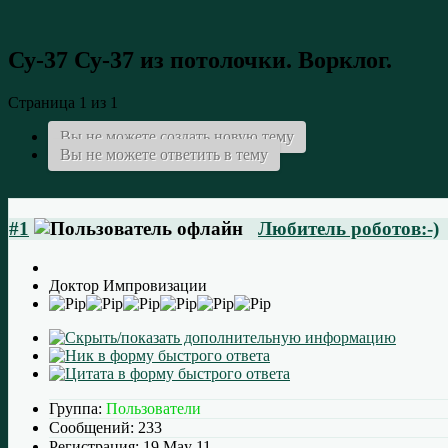
Су-37
Су-37 из потолочки. Ворклог.
Страница 1 из 1
Вы не можете создать новую тему
Вы не можете ответить в тему
#1
Любитель роботов:-)
Доктор Импровизации
Группа:
Пользователи
Сообщений:
233
Регистрация:
19 May 11