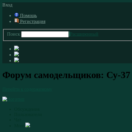
Вход
Помощь
Регистрация
Поиск
Расширенный
Форум самодельщиков: Су-37
Перейти к содержимому
Обсуждения
Пользователи
Чат
More