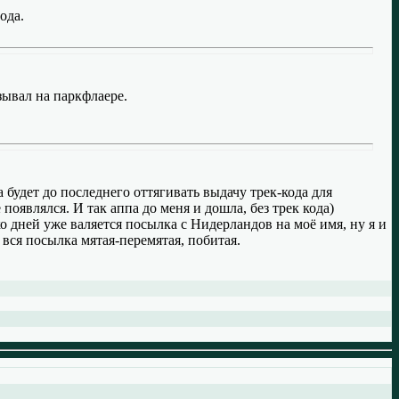
ода.
азывал на паркфлаере.
а будет до последнего оттягивать выдачу трек-кода для
появлялся. И так аппа до меня и дошла, без трек кода)
ко дней уже валяется посылка с Нидерландов на моё имя, ну я и
, вся посылка мятая-перемятая, побитая.