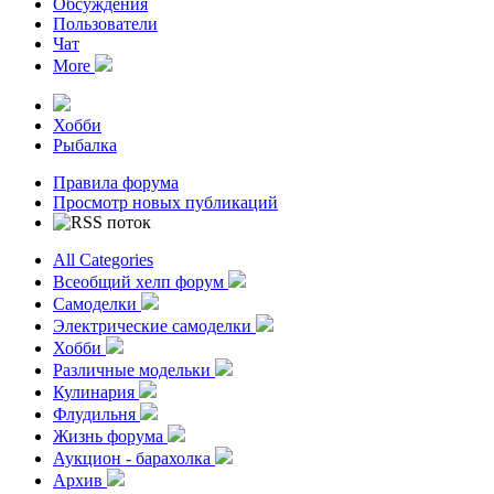
Обсуждения
Пользователи
Чат
More
Хобби
Рыбалка
Правила форума
Просмотр новых публикаций
All Categories
Всеобщий хелп форум
Самоделки
Электрические самоделки
Хобби
Различные модельки
Кулинария
Флудильня
Жизнь форума
Аукцион - барахолка
Архив