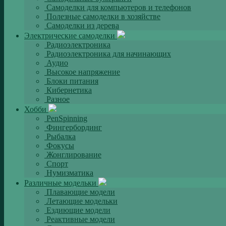
Самоделки для компьютеров и телефонов
Полезные самоделки в хозяйстве
Самоделки из дерева
Электрические самоделки
Радиоэлектроника
Радиоэлектроника для начинающих
Аудио
Высокое напряжение
Блоки питания
Кибернетика
Разное
Хобби
PenSpinning
Фингербординг
Рыбалка
Фокусы
Жонглирование
Спорт
Нумизматика
Различные модельки
Плавающие модели
Летающие модельки
Ездиющие модели
Реактивные модели