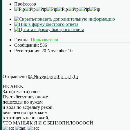
Профессор
Группа:
Пользователи
Сообщений:
586
Регистрация:
20 November 10
Отправлено
04 November 2012 - 21:15
НЕ АНЕК!
Зато(отчасти) свое:
Пусть бегут неуклюже
пешеходы по лужам
и вода по асфальту рекой,
ведь неясно прохожим
в этот день непогожий,
ЧТО МАНЬЯК Я И С БЕНЗОПИЛОООООЙ