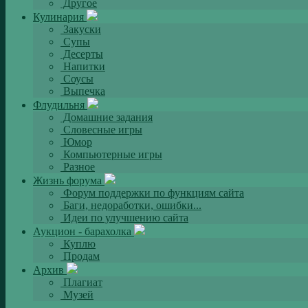
Другое
Кулинария
Закуски
Супы
Десерты
Напитки
Соусы
Выпечка
Флудильня
Домашние задания
Словесные игры
Юмор
Компьютерные игры
Разное
Жизнь форума
Форум поддержки по функциям сайта
Баги, недоработки, ошибки...
Идеи по улучшению сайта
Аукцион - барахолка
Куплю
Продам
Архив
Плагиат
Музей