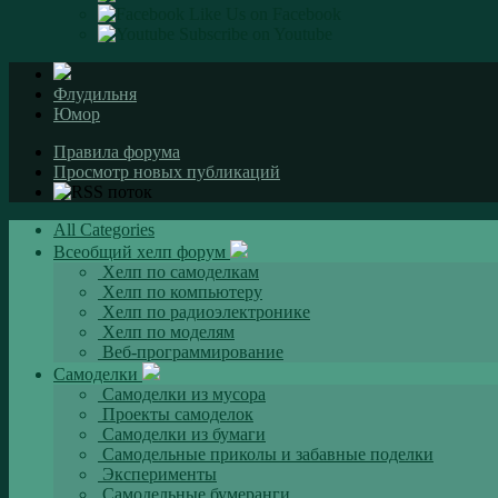
Like Us on Facebook
Subscribe on Youtube
Флудильня
Юмор
Правила форума
Просмотр новых публикаций
All Categories
Всеобщий хелп форум
Хелп по самоделкам
Хелп по компьютеру
Хелп по радиоэлектронике
Хелп по моделям
Веб-программирование
Самоделки
Самоделки из мусора
Проекты самоделок
Самоделки из бумаги
Самодельные приколы и забавные поделки
Эксперименты
Самодельные бумеранги