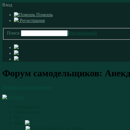
Вход
Помощь
Регистрация
Поиск
Расширенный
Форум самодельщиков: Анекд
Перейти к содержимому
Обсуждения
Пользователи
Чат
More
Follow Us on Twitter