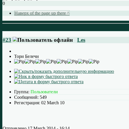
0
Наверх of the page up there ^
#23
Les
Тори Белечи
Группа:
Пользователи
Сообщений:
549
Регистрация:
02 March 10
Отправлено
17 March 2014 - 16:14