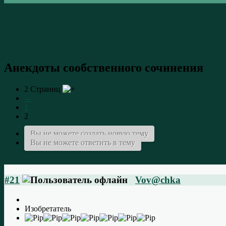
Анекдоты сообственного сочинения
2 Страниц
←
1
2
Вы не можете создать новую тему
Вы не можете ответить в тему
#21
Vov@chka
Изобретатель