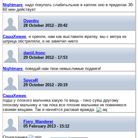
Nightmare
, надо покупать слабитьльное в каплях оно в пределах 30-
60 мин действует
Overdru
28 October 2012 - 20:42
СашаХимик
, и хренли, нам как выставили жратву, мы с метра из
шприца обстреляли, и не заметил никто
daniil.fronc
29 October 2012 - 17:53
Nightmare
, поведай нам твои немыслимые подвиги!
SpyceR
29 October 2012 - 20:19
СашаХимик
,
пздш у плохого мальчика какую то вещь - тихо суёш другому
плохому мальчику и так пока все плохие мальчики не поменяюся
своими вещами. Так и начнётся расовая вражда.
Fiery_Wanderer
05 February 2013 - 15:12
Однокланики