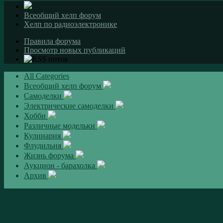
Всеобщий хелп форум
Хелп по радиоэлектронике
Правила форума
Просмотр новых публикаций
All Categories
Всеобщий хелп форум
Самоделки
Электрические самоделки
Хобби
Различные модельки
Кулинария
Флудильня
Жизнь форума
Аукцион - барахолка
Архив