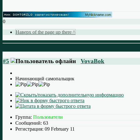
0
Наверх of the page up there ^
#5
VovaBok
Начинающий самопальщик
Группа:
Пользователи
Сообщений:
63
Регистрация:
09 February 11