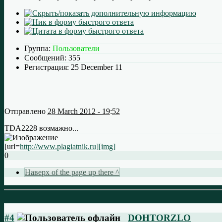
Группа:
Пользователи
Сообщений:
355
Регистрация:
25 December 11
Отправлено
28 March 2012 - 19:52
TDA2228 возмажно...
[url=
http://www.plagiatnik.ru][img]
0
Наверх of the page up there ^
#4
DOHTORZLO