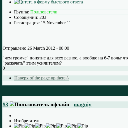
Группа:
Пользователи
Сообщений:
203
Регистрация:
15 November 11
Отправлено
26 March 2012 - 08:00
"чем громче" понятие для всех разное, а вообще на 6-7 вольт ч
"раскачать" этим усилителем?
0
Наверх of the page up there ^
#3
magniy
Изобретатель