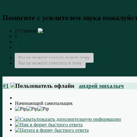
Помогите с усилителем звука
пожалуйс
2 Страниц
1
2
→
Вы не можете создать новую тему
Вы не можете ответить в тему
#1
андрей михалыч
Начинающий самопальщик