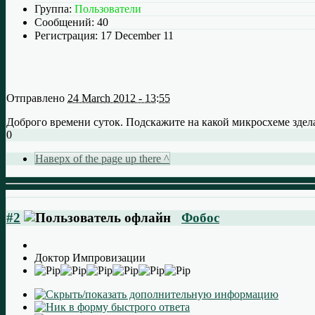
Группа:
Пользователи
Сообщений:
40
Регистрация:
17 December 11
Отправлено
24 March 2012 - 13:55
Доброго времени суток. Подскажите на какой микросхеме зделат
0
Наверх of the page up there ^
#2
Фобос
Доктор Импровизации