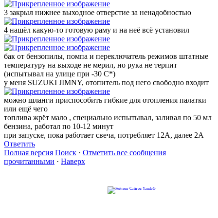
3 закрыл нижнее выходное отверстие за ненадобностью
4 нашёл какую-то готовую раму и на неё всё установил
бак от бензопилы, помпа и переключатель режимов штатные
температуру на выходе не мерил, но рука не терпит
(испытывал на улице при -30 С*)
у меня SUZUKI JIMNY, отопитель под него свободно входит
можно шланги приспособить гибкие для отопления палатки
или ещё чего
топлива жрёт мало , специально испытывал, заливал по 50 мл
бензина, работал по 10-12 минут
при запуске, пока работает свеча, потребляет 12А, далее 2А
Ответить
Полная версия
Поиск
·
Отметить все сообщения
прочитанными
·
Наверх