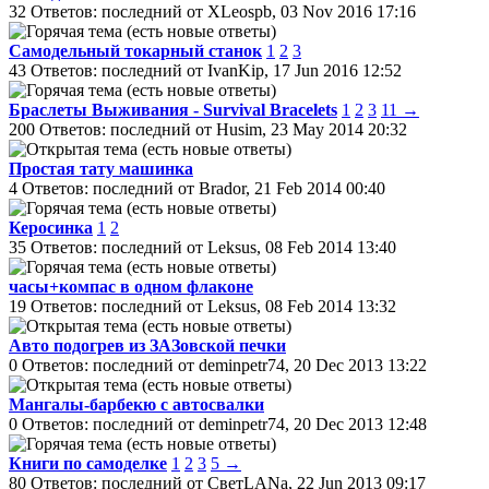
32 Ответов: последний от XLeospb, 03 Nov 2016 17:16
Самодельный токарный станок
1
2
3
43 Ответов: последний от IvanKip, 17 Jun 2016 12:52
Браслеты Выживания - Survival Bracelets
1
2
3
11 →
200 Ответов: последний от Husim, 23 May 2014 20:32
Простая тату машинка
4 Ответов: последний от Brador, 21 Feb 2014 00:40
Керосинка
1
2
35 Ответов: последний от Leksus, 08 Feb 2014 13:40
часы+компас в одном флаконе
19 Ответов: последний от Leksus, 08 Feb 2014 13:32
Авто подогрев из ЗАЗовской печки
0 Ответов: последний от deminpetr74, 20 Dec 2013 13:22
Мангалы-барбекю с автосвалки
0 Ответов: последний от deminpetr74, 20 Dec 2013 12:48
Книги по самоделке
1
2
3
5 →
80 Ответов: последний от СветLANa, 22 Jun 2013 09:17