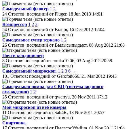
Самодельный флюгер
1
2
24 Ответов: последний от Fluger, 18 Jun 2013 14:01
Компрессор
1
2
3
54 Ответов: последний от Brador, 16 Dec 2012 12:04
Самодельное супер зеркало
1
2
26 Ответов: последний от Вылысыпыдыст, 08 Aug 2012 21:08
Почти кондиционер
8 Ответов: последний от romka10.06, 03 Aug 2012 20:58
Самодельный микроскоп.
1
2
3
6 →
101 Ответов: последний от Gerofon666, 21 Mar 2012 19:43
Самодельная помпа для СВО (система водяного
охлаждения)
1
2
25 Ответов: последний от qwertyu, 20 Nov 2011 17:12
Мой микроскоп из веб камеры
11 Ответов: последний от Sah4R, 13 Nov 2011 20:57
Спиртовка
17 Ответов: последний от ПылесосУбийца, 01 Nov 2011 21:04